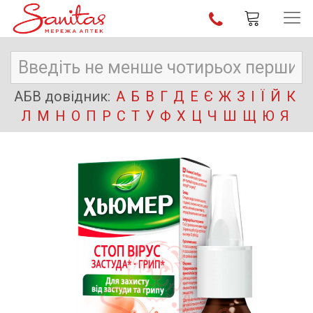
АБВ довідник:
А
Б
В
Г
Д
Е
Є
Ж
З
І
Ї
Й
К
Л
М
Н
О
П
Р
С
Т
У
Ф
Х
Ц
Ч
Ш
Щ
Ю
Я