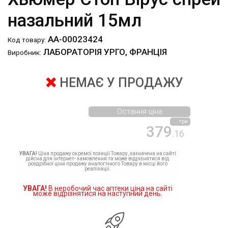
назальний 15мл
АА-00023424
Код товару:
ЛАБОРАТОРІЯ УРГО, ФРАНЦІЯ
Виробник:
НЕМАЄ У ПРОДАЖУ
Остання ціна
грн
379
.16
УВАГА!
Ціна продажу окремої позиції Товару, зазначена на сайті
дійсна для інтернет- замовлення та може відрізнятися від
роздрібної ціни продажу аналогічного Товару в місці його
реалізації.
УВАГА!
В неробочий час аптеки ціна на сайті
може відрізнятися на наступний день.