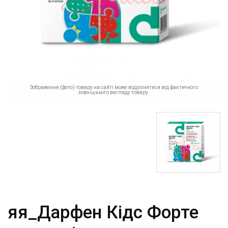
Зображення (фото) товару на сайті може відрізнятися від фактичного
зовнішнього вигляду товару.
яя_Дарфен Кідс Форте