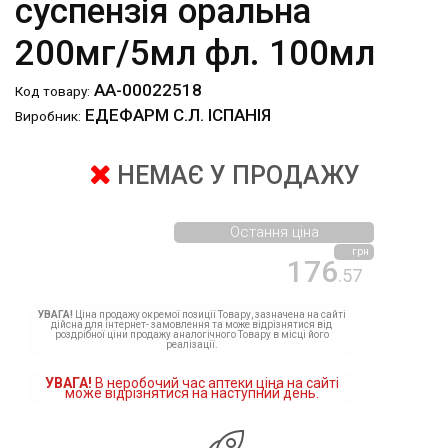
суспензія оральна
200мг/5мл фл. 100мл
АА-00022518
Код товару:
ЕДЕФАРМ С.Л. ІСПАНІЯ
Виробник:
НЕМАЄ У ПРОДАЖУ
Остання ціна
грн
176
.57
УВАГА!
Ціна продажу окремої позиції Товару, зазначена на сайті
дійсна для інтернет- замовлення та може відрізнятися від
роздрібної ціни продажу аналогічного Товару в місці його
реалізації.
УВАГА!
В неробочий час аптеки ціна на сайті
може відрізнятися на наступний день.