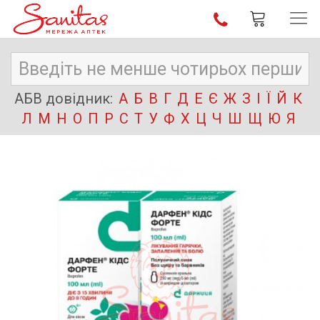
АБВ довідник:
А
Б
В
Г
Д
Е
Є
Ж
З
І
Ї
Й
К
Л
М
Н
О
П
Р
С
Т
У
Ф
Х
Ц
Ч
Ш
Щ
Ю
Я