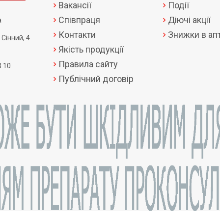
Вакансії
Події
Співпраця
Діючі акції
а
Контакти
Знижки в апт
 Сінний, 4
Якість продукції
Правила сайту
3 10
Публічний договір