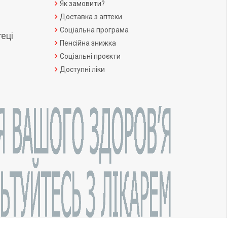
Як замовити?
Доставка з аптеки
Соціальна програма
еці
Пенсійна знижка
Соціальні проєкти
Доступні ліки