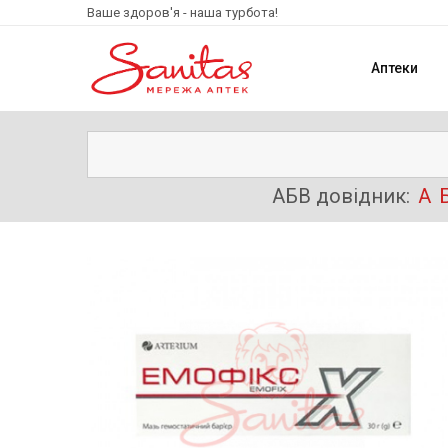
Ваше здоров'я - наша турбота!
Аптеки
АБВ довідник:
А