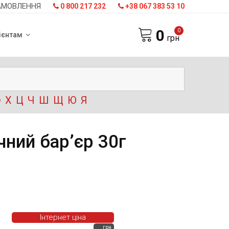
АМОВЛЕННЯ
0 800 217 232
+38 067 383 53 10
0
0
ієнтам
грн
Ф
Х
Ц
Ч
Ш
Щ
Ю
Я
ний бар’єр 30г
Інтернет ціна
грн