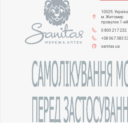
10029, Україн
м. Житомир
провулок 1-ий
0 800 217 232
+38 067 383 5
sanitas.ua