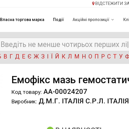
ВІДСТЕЖИТИ З
Власна торгова марка
Події
Акційні пропозиції
Кл
Б
В
Г
Д
Е
Є
Ж
З
І
Ї
Й
К
Л
М
Н
О
П
Р
С
Т
У
Емофікс мазь гемостатич
АА-00024207
Код товару:
Д.М.Г. ІТАЛІЯ С.Р.Л. ІТАЛІЯ
Виробник: