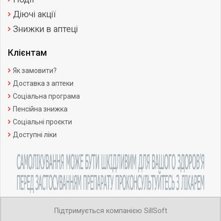
Діючі акції
Знижки в аптеці
Клієнтам
Як замовити?
Доставка з аптеки
Соціальна програма
Пенсійна знижка
Соціальні проєкти
Доступні ліки
Підтримується компанією SillSoft