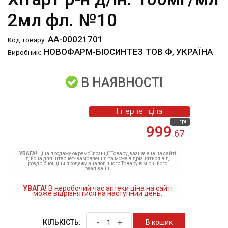
2мл фл. №10
АА-00021701
Код товару:
НОВОФАРМ-БІОСИНТЕЗ ТОВ Ф, УКРАЇНА
Виробник:
В НАЯВНОСТІ
Інтернет ціна
грн
999
.67
УВАГА!
Ціна продажу окремої позиції Товару, зазначена на сайті
дійсна для інтернет- замовлення та може відрізнятися від
роздрібної ціни продажу аналогічного Товару в місці його
реалізації.
УВАГА!
В неробочий час аптеки ціна на сайті
може відрізнятися на наступний день.
-
+
В кошик
КІЛЬКІСТЬ: