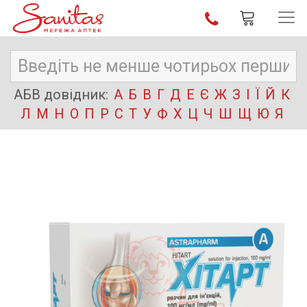
АБВ довідник:
А
Б
В
Г
Д
Е
Є
Ж
З
І
Ї
Й
К
Л
М
Н
О
П
Р
С
Т
У
Ф
Х
Ц
Ч
Ш
Щ
Ю
Я