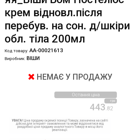
крем відновл.після
перебув. на сон. д/шкіри
обл. тіла 200мл
АА-00021613
Код товару:
ВІШИ
Виробник:
НЕМАЄ У ПРОДАЖУ
Остання ціна
грн
443
.82
УВАГА!
Ціна продажу окремої позиції Товару, зазначена на сайті
дійсна для інтернет- замовлення та може відрізнятися від
роздрібної ціни продажу аналогічного Товару в місці його
реалізації.