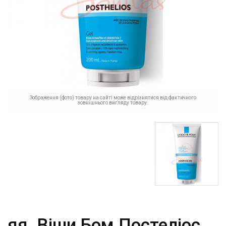
Зображення (фото) товару на сайті може відрізнятися від фактичного
зовнішнього вигляду товару.
яя_Віши Бом Постеліос