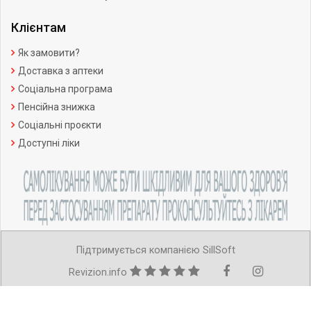
Клієнтам
Як замовити?
Доставка з аптеки
Соціальна програма
Пенсійна знижка
Соціальні проєкти
Доступні ліки
Підтримується компанією SillSoft
Revizion.info
Copyright ©Усі права захищено.
Ліцензія АВ №599221 від 11.07.2012р.