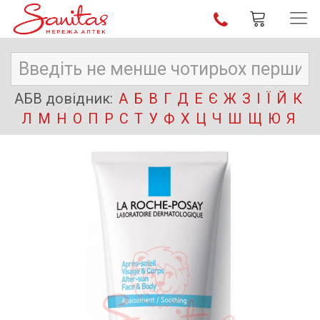
АБВ довідник:
А
Б
В
Г
Д
Е
Є
Ж
З
І
Ї
Й
К
Л
М
Н
О
П
Р
С
Т
У
Ф
Х
Ц
Ч
Ш
Щ
Ю
Я