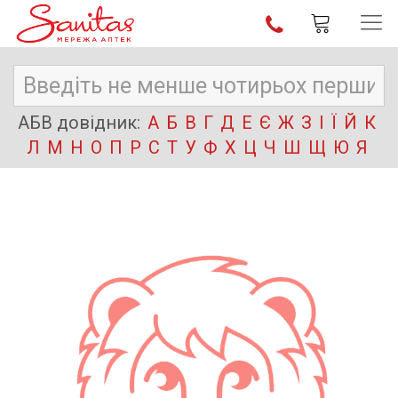
АБВ довідник:
А
Б
В
Г
Д
Е
Є
Ж
З
І
Ї
Й
К
Л
М
Н
О
П
Р
С
Т
У
Ф
Х
Ц
Ч
Ш
Щ
Ю
Я