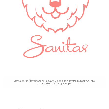
Зображення (фото) товару на сайті може відрізнятися від фактичного
зовнішнього вигляду товару.