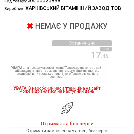
АА-00020836
Код товару:
ХАРКІВСЬКИЙ ВІТАМІННИЙ ЗАВОД ТОВ
Виробник:
НЕМАЄ У ПРОДАЖУ
Остання ціна
грн
17
.46
УВАГА!
Ціна продажу окремої позиції Товару, зазначена на сайті
дійсна для інтернет- замовлення та може відрізнятися від
роздрібної ціни продажу аналогічного Товару в місці його
реалізації.
УВАГА!
В неробочий час аптеки ціна на сайті
може відрізнятися на наступний день.
Отримання без черги
Отримати замовлення у аптеці без черги