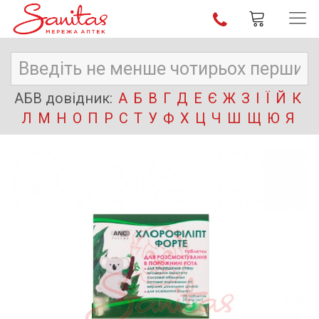
АБВ довідник:
А
Б
В
Г
Д
Е
Є
Ж
З
І
Ї
Й
К
Л
М
Н
О
П
Р
С
Т
У
Ф
Х
Ц
Ч
Ш
Щ
Ю
Я