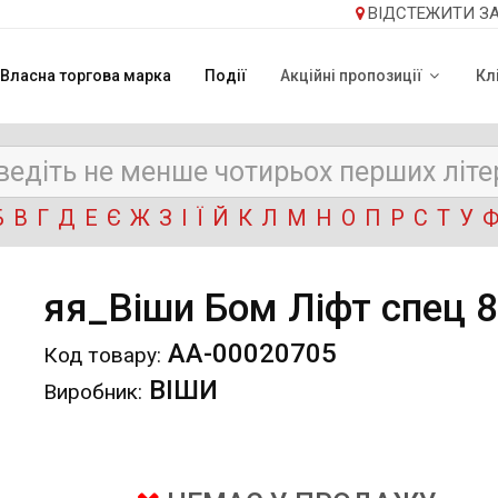
ВІДСТЕЖИТИ З
Власна торгова марка
Події
Акційні пропозиції
Кл
Б
В
Г
Д
Е
Є
Ж
З
І
Ї
Й
К
Л
М
Н
О
П
Р
С
Т
У
яя_Віши Бом Ліфт спец 8
АА-00020705
Код товару:
ВІШИ
Виробник: