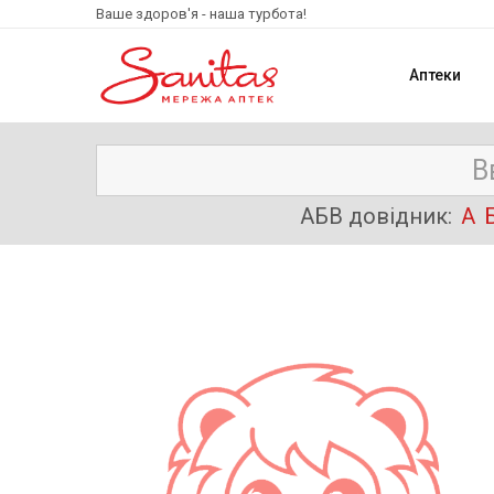
Ваше здоров'я - наша турбота!
Аптеки
АБВ довідник:
А