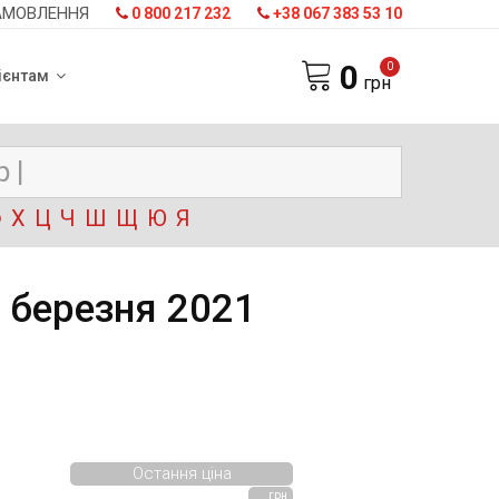
АМОВЛЕННЯ
0 800 217 232
+38 067 383 53 10
0
0
ієнтам
грн
Ф
Х
Ц
Ч
Ш
Щ
Ю
Я
 березня 2021
Остання ціна
грн