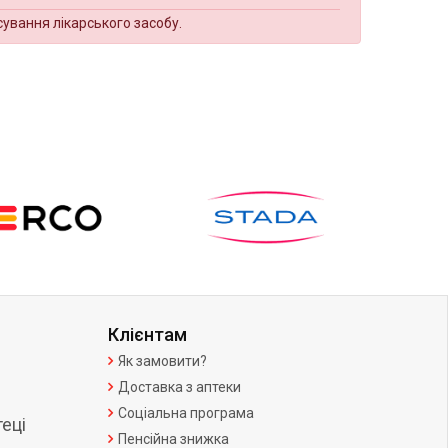
сування лікарського засобу.
Клієнтам
Як замовити?
Доставка з аптеки
Соціальна програма
еці
Пенсійна знижка