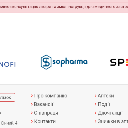
амінює консультацію лікаря та зміст інструкції для медичного засто
Про компанію
Аптеки
в'язок
Вакансії
Події
Співпраця
Діючі акції
а
Контакти
Знижки в апт
 Сінний, 4