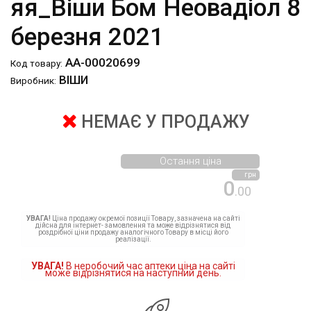
яя_Віши Бом Неовадіол 8
березня 2021
АА-00020699
Код товару:
ВІШИ
Виробник:
НЕМАЄ У ПРОДАЖУ
Остання ціна
грн
0
.00
УВАГА!
Ціна продажу окремої позиції Товару, зазначена на сайті
дійсна для інтернет- замовлення та може відрізнятися від
роздрібної ціни продажу аналогічного Товару в місці його
реалізації.
УВАГА!
В неробочий час аптеки ціна на сайті
може відрізнятися на наступний день.