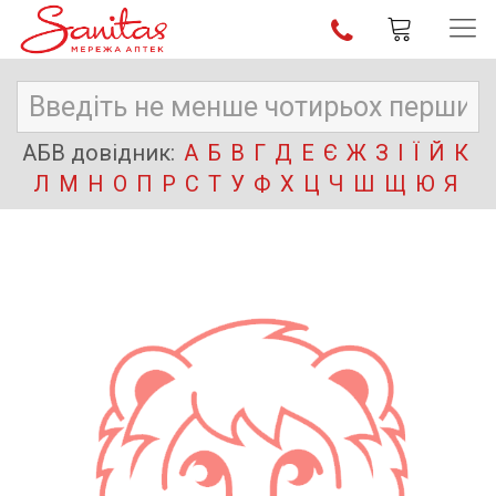
АБВ довідник:
А
Б
В
Г
Д
Е
Є
Ж
З
І
Ї
Й
К
Л
М
Н
О
П
Р
С
Т
У
Ф
Х
Ц
Ч
Ш
Щ
Ю
Я