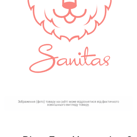
Зображення (фото) товару на сайті може відрізнятися від фактичного
зовнішнього вигляду товару.