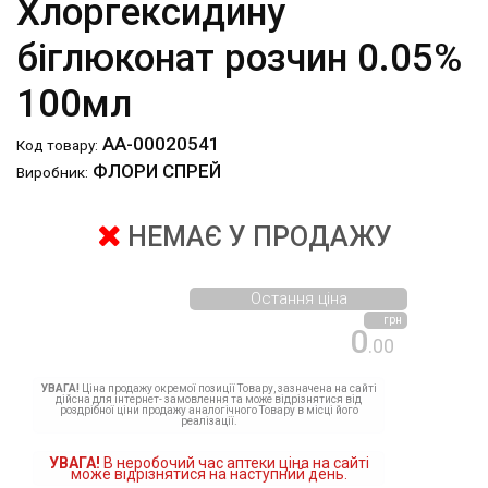
Хлоргексидину
біглюконат розчин 0.05%
100мл
АА-00020541
Код товару:
ФЛОРИ СПРЕЙ
Виробник:
НЕМАЄ У ПРОДАЖУ
Остання ціна
грн
0
.00
УВАГА!
Ціна продажу окремої позиції Товару, зазначена на сайті
дійсна для інтернет- замовлення та може відрізнятися від
роздрібної ціни продажу аналогічного Товару в місці його
реалізації.
УВАГА!
В неробочий час аптеки ціна на сайті
може відрізнятися на наступний день.