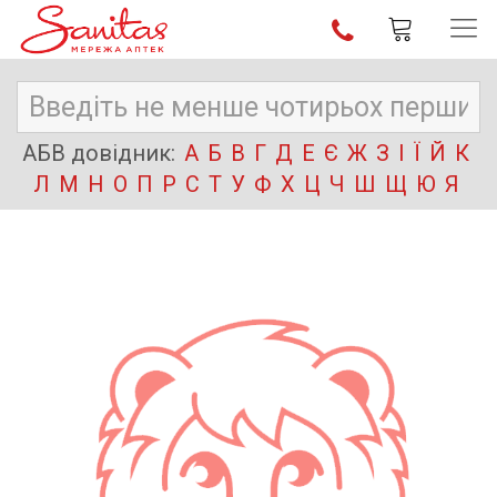
АБВ довідник:
А
Б
В
Г
Д
Е
Є
Ж
З
І
Ї
Й
К
Л
М
Н
О
П
Р
С
Т
У
Ф
Х
Ц
Ч
Ш
Щ
Ю
Я