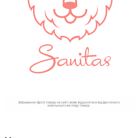
Зображення (фото) товару на сайті може відрізнятися від фактичного
зовнішнього вигляду товару.