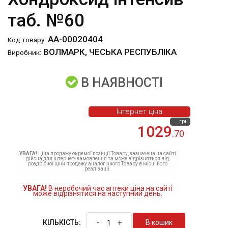
таб. №60
АА-00020404
Код товару:
ВОЛМАРК, ЧЕСЬКА РЕСПУБЛІКА
Виробник:
В НАЯВНОСТІ
Інтернет ціна
грн
1029
.70
УВАГА!
Ціна продажу окремої позиції Товару, зазначена на сайті
дійсна для інтернет- замовлення та може відрізнятися від
роздрібної ціни продажу аналогічного Товару в місці його
реалізації.
УВАГА!
В неробочий час аптеки ціна на сайті
може відрізнятися на наступний день.
-
+
В кошик
КІЛЬКІСТЬ: