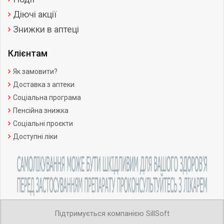
Діючі акції
Знижки в аптеці
Клієнтам
Як замовити?
Доставка з аптеки
Соціальна програма
Пенсійна знижка
Соціальні проєкти
Доступні ліки
Підтримується компанією SillSoft