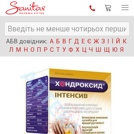
АБВ довідник:
А
Б
В
Г
Д
Е
Є
Ж
З
І
Ї
Й
К
Л
М
Н
О
П
Р
С
Т
У
Ф
Х
Ц
Ч
Ш
Щ
Ю
Я