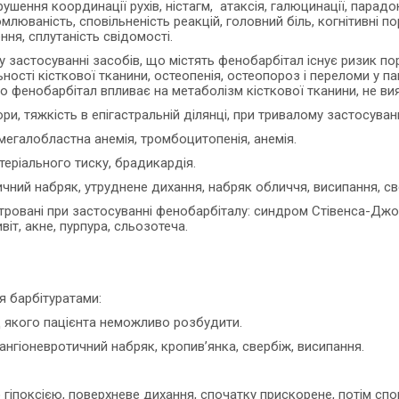
орушення координації рухів, ністагм, атаксія, галюцинації, парад
томлюваність, сповільненість реакцій, головний біль, когнітивні
ння, сплутаність свідомості.
 застосуванні засобів, що містять фенобарбітал існує ризик пор
ості кісткової тканини, остеопенія, остеопороз і переломи у пац
 фенобарбітал впливає на метаболізм кісткової тканини, не ви
ри, тяжкість в епігастральній ділянці, при тривалому застосуван
мегалобластна анемія, тромбоцитопенія, анемія.
еріального тиску, брадикардія.
отичний набряк, утруднене дихання, набряк обличчя, висипання, св
єстровані при застосуванні фенобарбіталу: синдром Стівенса-Дж
віт, акне, пурпура, сльозотеча.
я барбітуратами:
ід якого пацієнта неможливо розбудити.
 ангіоневротичний набряк, кропив’янка, свербіж, висипання.
іпоксією, поверхневе дихання, спочатку прискорене, потім спо