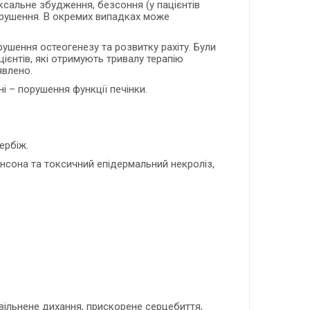
оксальне збудження, безсоння (у пацієнтів
 порушення. В окремих випадках може
ушення остеогенезу та розвитку рахіту. Були
ієнтів, які отримують тривалу терапію
явлено.
ні – порушення функції печінки.
ербіж.
онсона та токсичний епідермальний некроліз,
вільнене дихання, прискорене серцебиття,