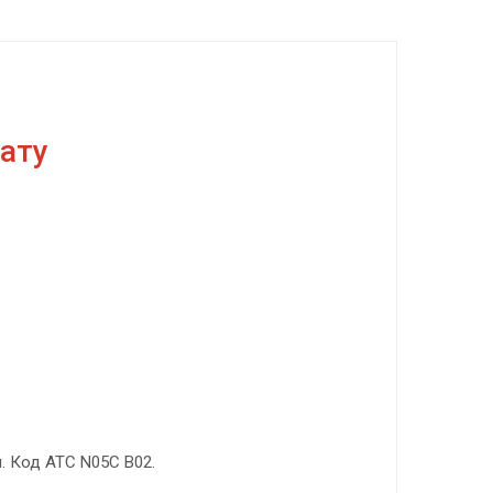
ату
п. Код АТС N05C B02.