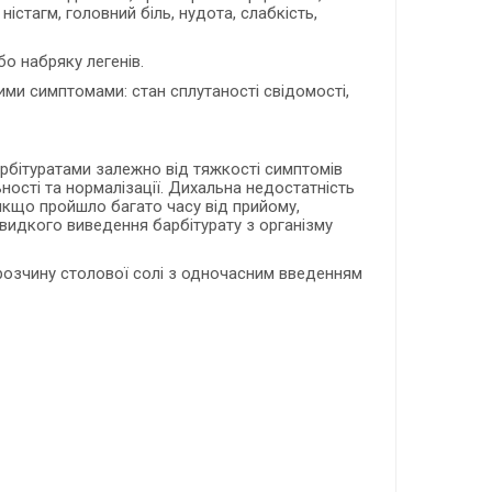
істагм, головний біль, нудота, слабкість,
бо набряку легенів.
ми симптомами: стан сплутаності свідомості,
рбітуратами залежно від тяжкості симптомів
ьності та нормалізації. Дихальна недостатність
якщо пройшло багато часу від прийому,
швидкого виведення барбітурату з організму
 розчину столової солі з одночасним введенням