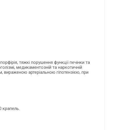
орфірія, тяжкі порушення функції печінки та
оголізмі, медикаментозній та наркотичній
м, вираженою артеріальною гіпотензією, при
0 крапель.