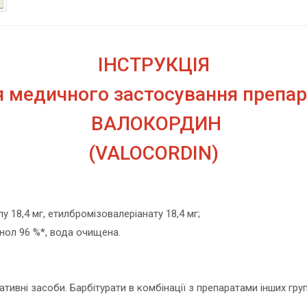
ІНСТРУКЦІЯ
я медичного застосування препар
ВАЛОКОРДИН
(VALOCORDIN)
у 18,4 мг, етилбромізовалеріанату 18,4 мг;
анол 96 %*, вода очищена.
ативні засоби. Барбітурати в комбінації з препаратами інших гру