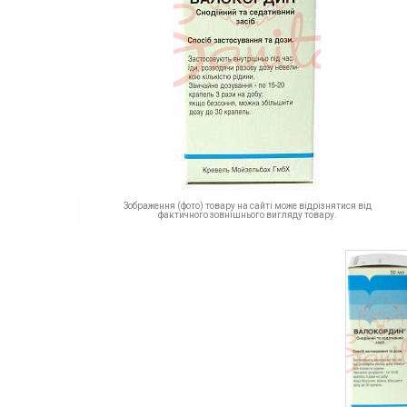
Зображення (фото) товару на сайті може відрізнятися від
фактичного зовнішнього вигляду товару.