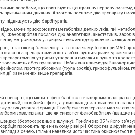
рськими засобами, що пригнічують центральну нервову систему,
 пригніченням дихання. Алкоголь посилює дію препарату і може
ту, підвищують дію барбітуратів.
повідно, може прискорювати метаболізм деяких ліків, які метаб
дів). Фенобарбітал посилює дію аналгетиків, анестетиків, засобів
нтів, метронідазолу, трициклічних антидепресантів, саліцилатів,
рові, а також карбамазепіну та клоназепаму. Інгібітори МАО п
тосуванні з препаратами золота збільшується ризик ураження 
 препаратами існує ризик утворення виразки шлунка та кровоте
 токсичність обох препаратів. Небажана взаємодія Валокордину
феніколом, протигрибковими (група азолів), гризеофульвіном, 
я дії зазначених вище препаратів.
препарат, що містить фенобарбітал і етилбромізовалеріанат (е
ативний, снодійний ефект, а у високих дозах виявляють наркотич
ему ретикулярної формації. Етилбромізовалеріанат має як спазмол
тилбромізовалеріанат діє як синергіст фенобарбіталу (швидке н
видко (безпосередньо в шлунку). Приблизно 35 % його зв’язуєт
абсорбція проходить при низькому рівні pH. Оборотна дифузія не
вигляді з сечею, і тільки невелика його частина окиснюється в 