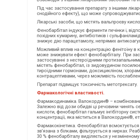
Під час застосування препарату з іншими ліка
снодійного ефекту), що може супроводжуватись
Лікарські засоби, що містять вальпроєву кисло
Фенобарбітал індукує ферменти печінки і, від
похідних кумарину, антибіотиків і сульфаніламі
знижує дію парацетамолу, непрямих антикоагуля
Можливий вплив на концентрацію фенітоїну в к
може знижувати ефект фенобарбіталу. При зас
застосуванні з нестероїдними протизапальними
містять фенобарбітал, із зидовудином посилює
тироїдними гормонами, доксицикліном, хлорам
контрацептивами, через можливість послабленн
Препарат підвищує токсичність метотрексату.
Фармакологічні властивості.
Фармакодинаміка. Валокордин® – комбінований 
Залежно від дози обидві ці речовини чинять сед
кислоти, фенобарбітал гальмує інгібіторну сист
концентрації, яка міститься в Валокордині®, е
Фармакокінетика. Фенобарбітал всмоктується ш
зв’язана з білками, фільтрується в нирках. Ре
30 % фенобарбіталу виділяється у незміненому 