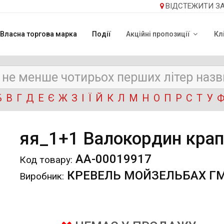
ВІДСТЕЖИТИ З
Власна торгова марка
Події
Акційні пропозиції
Кл
Б
В
Г
Д
Е
Є
Ж
З
І
Ї
Й
К
Л
М
Н
О
П
Р
С
Т
У
яя_1+1 Валокордин крапл
АА-00019917
Код товару:
КРЕВЕЛЬ МОЙЗЕЛЬБАХ ГМ
Виробник: