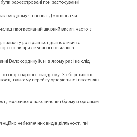
були зареєстровані при застосуванні
изик синдрому Стівенса-Джонсона чи
клад прогресивний шкірний висип, часто з
галися у разі ранньої діагностики та
рогнози при лікуванні пов’язані з
ні Валокордину®, ні в якому разі не слід
строго коронарного синдрому. З обережністю
сті, тяжкому перебігу артеріальної гіпотензії і
ті, можливого накопичення брому в організмі
нційно небезпечних видів діяльності, які