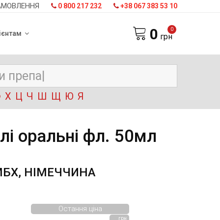
АМОВЛЕННЯ
0 800 217 232
+38 067 383 53 10
0
0
ієнтам
грн
Ф
Х
Ц
Ч
Ш
Щ
Ю
Я
і оральні фл. 50мл
БХ, НІМЕЧЧИНА
Остання ціна
грн