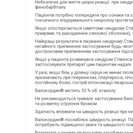
Небезпечні для життя шкірні реакції при синд
фенобарбіталу.
Пацієнтів потрібно попередити про ознаки та
токсичного епідермального некролізу протягом
Якщо спостерігаються симптоми синдрому Стів
пухирями, та ушкодження слизової оболонки), т
Найкращі результати в лікуванні синдрому Стів
негайного припинення застосування будь-якого
достроковим припиненням застосування підоз
Якщо у пацієнта розвинувся синдром Стівенса-
застосовувати препарат цим пацієнтам надалі.
У разі, якщо біль у ділянці серця не минає пі
призначають при гіперкінезах, гіпертиреозі, гі
постійному болю, гострій інтоксикації лікарсь
Валокордин® містить 55 % об. етанолу.
Не рекомендується тривале застосування Вало
та розвитку отруєння бромом.
Здатність впливати на швидкість реакції при к
Валокордин® послаблює швидкість реакції. Пац
потребують підвищеної уваги та швидкості псих
Взаємодія з іншими лікарськими засобами та ін