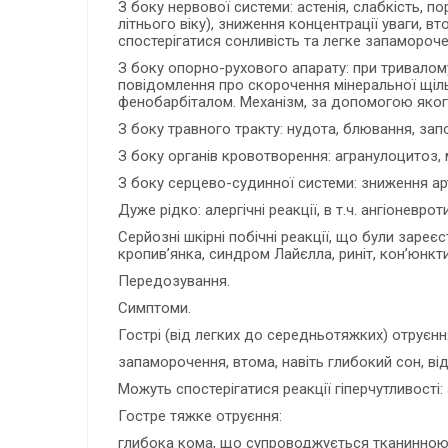
З боку нервової системи: астенія, слабкість, п
літнього віку), зниження концентрації уваги, в
спостерігатися сонливість та легке запамороче
З боку опорно-рухового апарату: при тривалому
повідомлення про скорочення мінеральної щільн
фенобарбіталом. Механізм, за допомогою якого
З боку травного тракту: нудота, блювання, запо
З боку органів кровотворення: агранулоцитоз, 
З боку серцево-судинної системи: зниження арт
Дуже рідко: алергічні реакції, в т.ч. ангіоневр
Серйозні шкірні побічні реакції, що були заре
кропив’янка, синдром Лайєлла, риніт, кон’юнкти
Передозування.
Симптоми.
Гострі (від легких до середньотяжких) отруєнн
запаморочення, втома, навіть глибокий сон, в
Можуть спостерігатися реакції гіперчутливості:
Гостре тяжке отруєння:
глибока кома, що супроводжується тканинною г