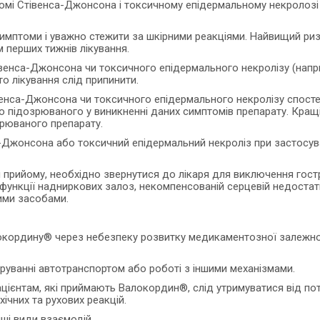
ромі Стівенса-Джонсона і токсичному епідермальному некролозі 
 симптоми і уважно стежити за шкірними реакціями. Найвищий р
 перших тижнів лікування.
енса-Джонсона чи токсичного епідермального некролізу (напри
о лікування слід припинити.
енса-Джонсона чи токсичного епідермального некролізу спостері
 підозрюваного у виникненні даних симптомів препарату. Кращі п
рюваного препарату.
Джонсона або токсичний епідермальний некроліз при застосуван
сля прийому, необхідно звернутися до лікаря для виключення го
пофункції надниркових залоз, некомпенсованій серцевій недостатно
кими засобами.
кордину® через небезпеку розвитку медикаментозної залежнос
еруванні автотранспортом або роботі з іншими механізмами.
ієнтам, які приймають Валокордин®, слід утримуватися від поте
ічних та рухових реакцій.
ші види взаємодій.