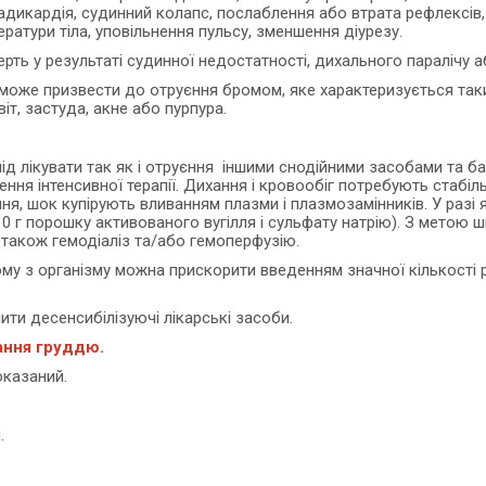
адикардія, судинний колапс, послаблення або втрата рефлексів, н
ратури тіла, уповільнення пульсу, зменшення діурезу.
рть у результаті судинної недостатності, дихального паралічу а
 може призвести до отруєння бромом, яке характеризується таки
віт, застуда, акне або пурпура.
 лікувати так як і отруєння іншими снодійними засобами та ба
ення інтенсивної терапії. Дихання і кровообіг потребують стабіл
, шок купірують вливанням плазми і плазмозамінників. У разі 
0 г порошку активованого вугілля і сульфату натрію). З метою 
також гемодіаліз та/або гемоперфузію.
ому з організму можна прискорити введенням значної кількості
ити десенсибілізуючі лікарські засоби.
вання груддю.
оказаний.
.