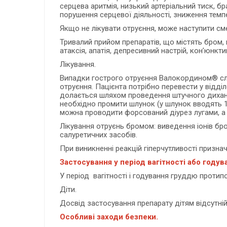
серцева аритмія, низький артеріальний тиск, бр
порушення серцевої діяльності, зниження темпе
Якщо не лікувати отруєння, може наступити сме
Тривалий прийом препаратів, що містять бром,
атаксія, апатія, депресивний настрій, кон’юнкти
Лікування.
Випадки гострого отруєння Валокордином® слід
отруєння. Пацієнта потрібно перевести у відділ
долається шляхом проведення штучного дихання
необхідно промити шлунок (у шлунок вводять 1
можна проводити форсований діурез лугами, а 
Лікування отруєнь бромом: виведення іонів бр
салуретичних засобів.
При виникненні реакцій гіперчутливості признач
Застосування у період вагітності або году
У період вагітності і годування груддю протип
Діти.
Досвід застосування препарату дітям відсутній
Особливі заходи безпеки.