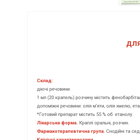
дл
Склад:
діючі речовини:
1 мл (20 крапель) розчину містить фенобарбітал
допоміжні речовини: олія м’яти, олія хмелю, ет
*Готовий препарат містить 55 % об. етанолу.
Лікарська форма.
Краплі оральні, розчин.
Фармакотерапевтична група.
Снодійні та сед
Клінічні характеристики.