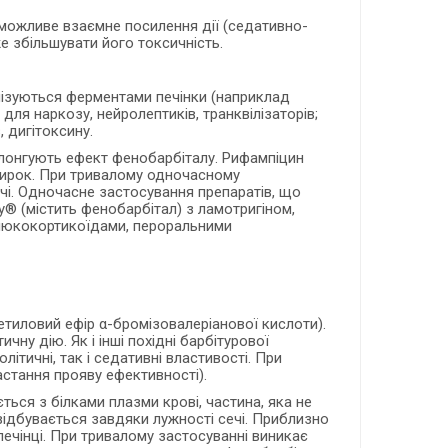
 можливе взаємне посилення дії (седативно-
 збільшувати його токсичність.
олізуються ферментами печінки (наприклад
 для наркозу, нейролептиків, транквілізаторів;
 дигітоксину.
ролонгують ефект фенобарбіталу. Рифампіцин
нирок. При тривалому одночасному
чі. Одночасне застосування препаратів, що
® (містить фенобарбітал) з ламотригіном,
глюкокортикоїдами, пероральними
тиловий ефір α-бромізовалеріанової кислоти).
ну дію. Як і інші похідні барбітурової
ітичні, так і седативні властивості. При
астання прояву ефективності).
ься з білками плазми крові, частина, яка не
 відбувається завдяки лужності сечі. Приблизно
печінці. При тривалому застосуванні виникає