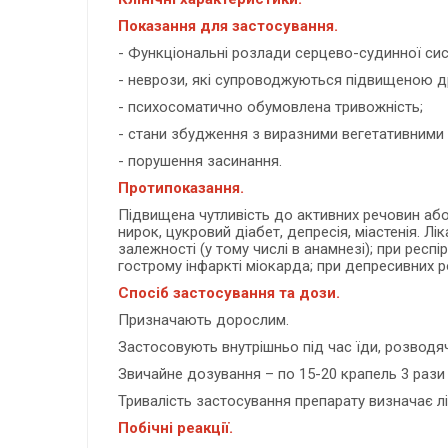
Показання для застосування.
- Функціональні розлади серцево-судинної сис
- неврози, які супроводжуються підвищеною дра
- психосоматично обумовлена тривожність;
- стани збудження з виразними вегетативними
- порушення засинання.
Протипоказання.
Підвищена чутливість до активних речовин або 
нирок, цукровий діабет, депресія, міастенія. Л
залежності (у тому числі в анамнезі); при ре
гострому інфаркті міокарда; при депресивних р
Спосіб застосування та дози.
Призначають дорослим.
Застосовують внутрішньо під час їди, розводя
Звичайне дозування – по 15-20 крапель 3 рази
Тривалість застосування препарату визначає лі
Побічні реакції.