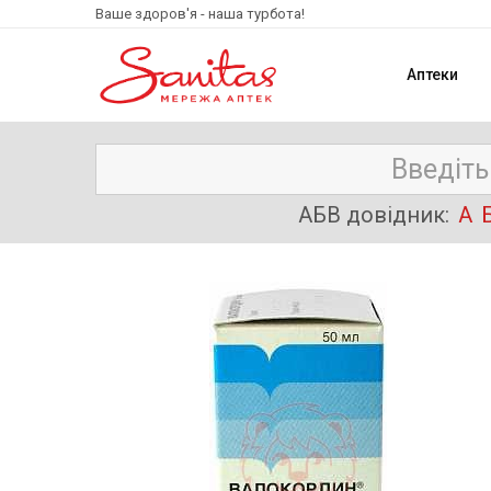
Ваше здоров'я - наша турбота!
Аптеки
АБВ довідник:
А