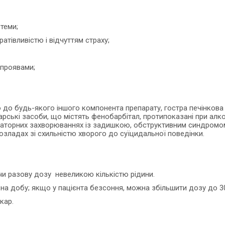
теми;
тівливістю і відчуттям страху;
 проявами;
до будь-якого іншого компонента препарату, гостра печінкова п
ікарські засоби, що містять фенобарбітал, протипоказані при алк
спіраторних захворюваннях із задишкою, обструктивним синдромо
озладах зі схильністю хворого до суїцидальної поведінки.
чи разову дозу невеликою кількістю рідини.
 на добу; якщо у пацієнта безсоння, можна збільшити дозу до 3
кар.