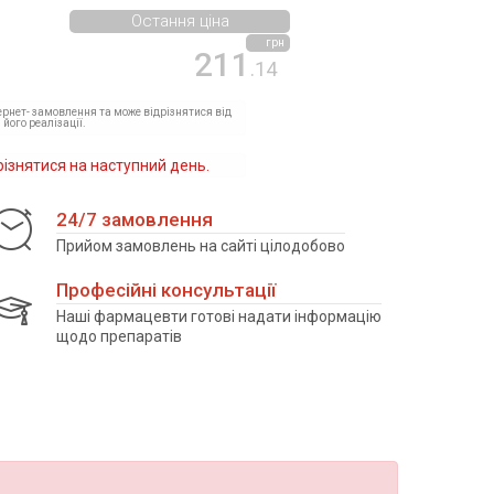
Остання ціна
грн
211
.14
тернет- замовлення та може відрізнятися від
 його реалізації.
різнятися на наступний день.
24/7 замовлення
Прийом замовлень на сайті цілодобово
Професійні консультації
Наші фармацевти готові надати інформацію
щодо препаратів