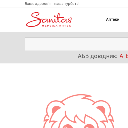
Ваше здоров'я - наша турбота!
Аптеки
АБВ довідник:
А