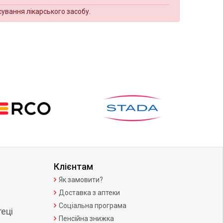
сування лікарського засобу.
Клієнтам
Як замовити?
Доставка з аптеки
Соціальна програма
еці
Пенсійна знижка