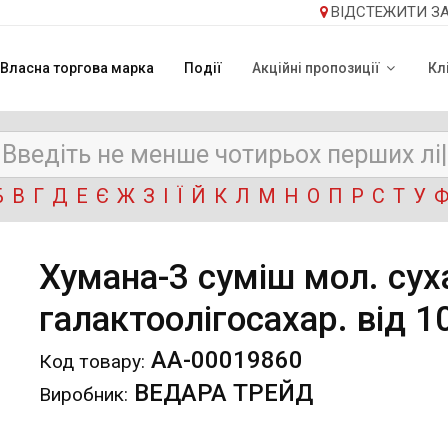
ВІДСТЕЖИТИ З
Власна торгова марка
Події
Акційні пропозиції
Кл
Б
В
Г
Д
Е
Є
Ж
З
І
Ї
Й
К
Л
М
Н
О
П
Р
С
Т
У
Хумана-3 суміш мол. суха
галактоолігосахар. від 10
АА-00019860
Код товару:
ВЕДАРА ТРЕЙД
Виробник: