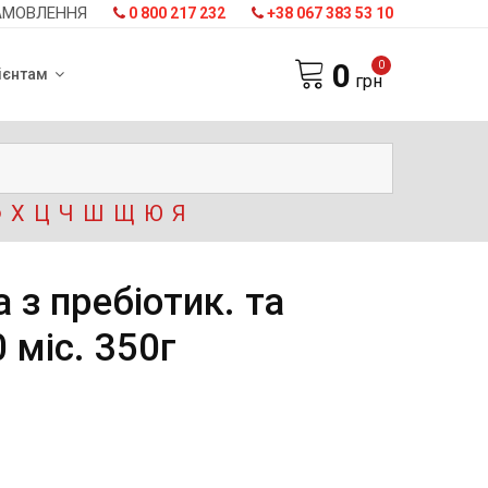
АМОВЛЕННЯ
0 800 217 232
+38 067 383 53 10
0
0
ієнтам
грн
Ф
Х
Ц
Ч
Ш
Щ
Ю
Я
 з пребіотик. та
 міс. 350г