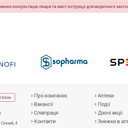
амінює консультацію лікаря та зміст інструкції для медичного засто
Про компанію
Аптеки
в'язок
Вакансії
Події
Співпраця
Діючі акції
а
Контакти
Знижки в апт
 Сінний, 4