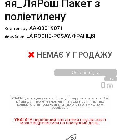
яя_ЛяРош Пакет з
поліетилену
АА-00019071
Код товару:
LA ROCHE-POSAY, ФРАНЦІЯ
Виробник:
НЕМАЄ У ПРОДАЖУ
Остання ціна
грн
0
.00
УВАГА!
Ціна продажу окремої позиції Товару, зазначена на сайті
дійсна для інтернет- замовлення та може відрізнятися від
роздрібної ціни продажу аналогічного Товару в місці його
реалізації.
УВАГА!
В неробочий час аптеки ціна на сайті
може відрізнятися на наступний день.