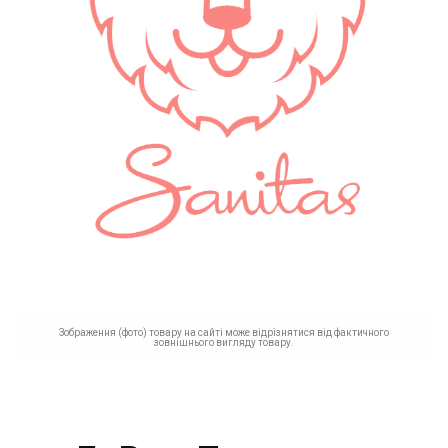
Зображення (фото) товару на сайті може відрізнятися від фактичного
зовнішнього вигляду товару.