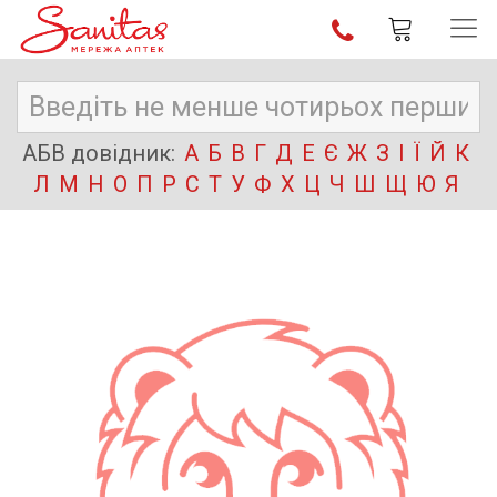
АБВ довідник:
А
Б
В
Г
Д
Е
Є
Ж
З
І
Ї
Й
К
Л
М
Н
О
П
Р
С
Т
У
Ф
Х
Ц
Ч
Ш
Щ
Ю
Я