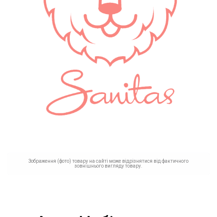
Зображення (фото) товару на сайті може відрізнятися від фактичного
зовнішнього вигляду товару.