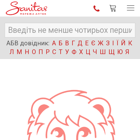
АБВ довідник:
А
Б
В
Г
Д
Е
Є
Ж
З
І
Ї
Й
К
Л
М
Н
О
П
Р
С
Т
У
Ф
Х
Ц
Ч
Ш
Щ
Ю
Я