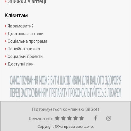
Знижки в аптеці
Клієнтам
Як замовити?
Доставка з аптеки
Соціальна програма
Пенсійна знижка
Соціальні проєкти
Доступні ліки
Підтримується компанією SillSoft
Revizion.info
Copyright ©Усі права захищено.