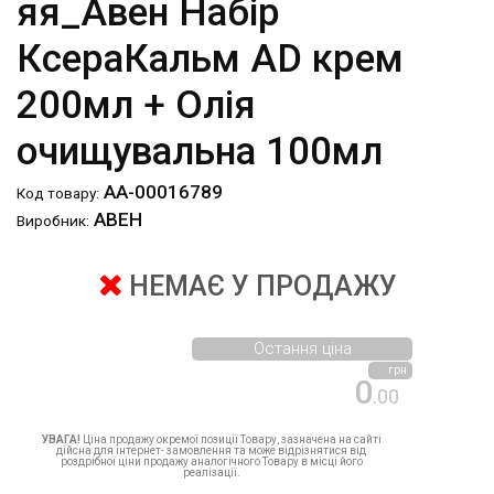
яя_Авен Набір
КсераКальм AD крем
200мл + Олія
очищувальна 100мл
АА-00016789
Код товару:
АВЕН
Виробник:
НЕМАЄ У ПРОДАЖУ
Остання ціна
грн
0
.00
УВАГА!
Ціна продажу окремої позиції Товару, зазначена на сайті
дійсна для інтернет- замовлення та може відрізнятися від
роздрібної ціни продажу аналогічного Товару в місці його
реалізації.