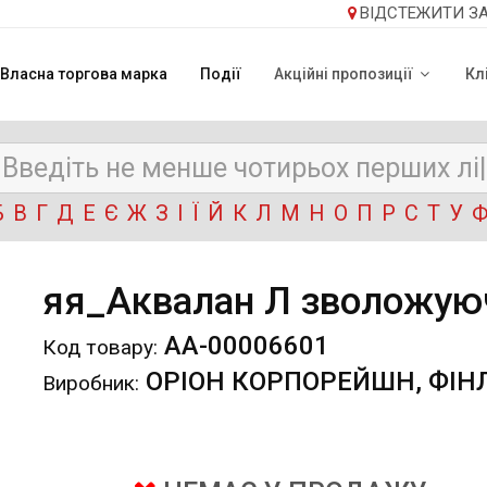
ВІДСТЕЖИТИ З
Власна торгова марка
Події
Акційні пропозиції
Кл
Б
В
Г
Д
Е
Є
Ж
З
І
Ї
Й
К
Л
М
Н
О
П
Р
С
Т
У
яя_Аквалан Л зволожуюч
АА-00006601
Код товару:
ОРІОН КОРПОРЕЙШН, ФІН
Виробник: