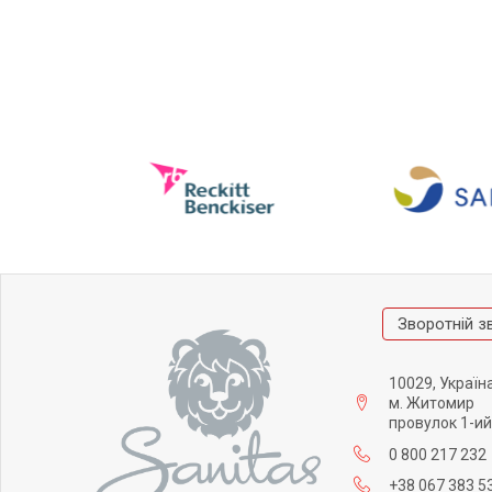
Зворотній з
10029, Україн
м. Житомир
провулок 1-ий
0 800 217 232
+38 067 383 5