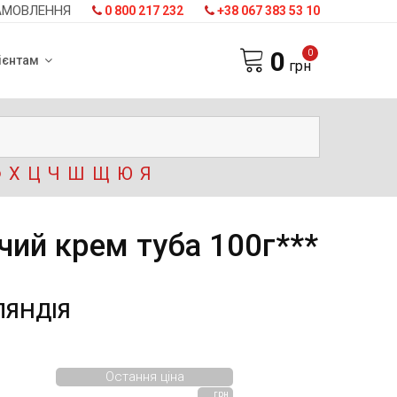
АМОВЛЕННЯ
0 800 217 232
+38 067 383 53 10
0
0
ієнтам
грн
Ф
Х
Ц
Ч
Ш
Щ
Ю
Я
ий крем туба 100г***
ЛЯНДІЯ
Остання ціна
грн