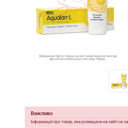
Зображення (фото) товару на сайті може відрізнятися від
фактичного зовнішнього вигляду товару.
Важливо
Інформація про товар, яка розміщена на сайті не з