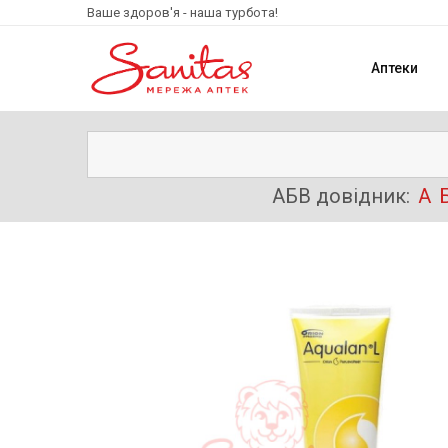
Ваше здоров'я - наша турбота!
Аптеки
АБВ довідник:
А