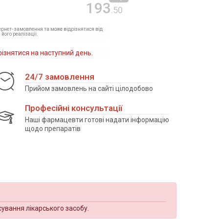
193
.50
тернет- замовлення та може відрізнятися від
 його реалізації.
різнятися на наступний день.
24/7 замовлення
Прийом замовлень на сайті цілодобово
Професійні консультації
Наші фармацевти готові надати інформацію
щодо препаратів
сування лікарського засобу.