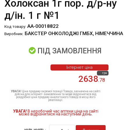
Холоксан 1г пор. д/р-ну
д/ін. 1 г №1
АА-00018822
Код товару:
БАКСТЕР ОНКОЛОДЖІ ГМБХ, НІМЕЧЧИНА
Виробник:
ПІД ЗАМОВЛЕННЯ
Інтернет ціна
грн
2638
.78
УВАГА!
Ціна продажу окремої позиції Товару, зазначена на сайті
дійсна для інтернет- замовлення та може відрізнятися від
роздрібної ціни продажу аналогічного Товару в місці його
реалізації.
УВАГА!
В неробочий час аптеки ціна на сайті
може відрізнятися на наступний день.