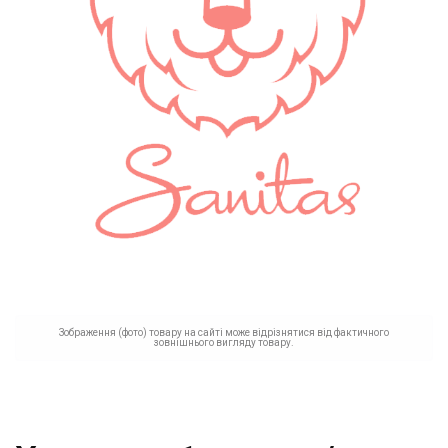
Зображення (фото) товару на сайті може відрізнятися від фактичного
зовнішнього вигляду товару.