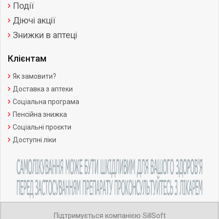
Події
Діючі акції
Знижки в аптеці
Клієнтам
Як замовити?
Доставка з аптеки
Соціальна програма
Пенсійна знижка
Соціальні проєкти
Доступні ліки
Підтримується компанією SillSoft