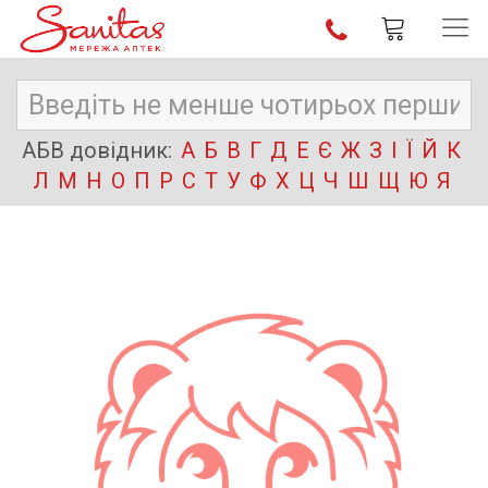
АБВ довідник:
А
Б
В
Г
Д
Е
Є
Ж
З
І
Ї
Й
К
Л
М
Н
О
П
Р
С
Т
У
Ф
Х
Ц
Ч
Ш
Щ
Ю
Я