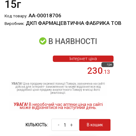
15г
АА-00018706
Код товару:
ДКП ФАРМАЦЕВТИЧНА ФАБРИКА ТОВ
Виробник:
В НАЯВНОСТІ
Інтернет ціна
грн
230
.13
УВАГА!
Ціна продажу окремої позиції Товару, зазначена на сайті
дійсна для інтернет- замовлення та може відрізнятися від
роздрібної ціни продажу аналогічного Товару в місці його
реалізації.
УВАГА!
В неробочий час аптеки ціна на сайті
може відрізнятися на наступний день.
-
+
В кошик
КІЛЬКІСТЬ: