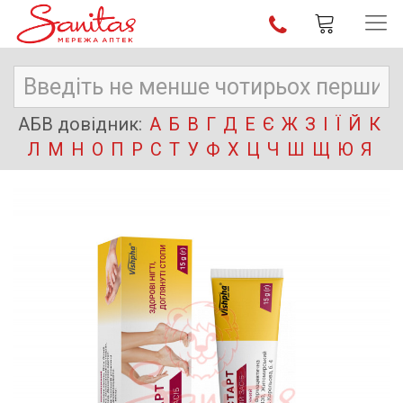
АБВ довідник:
А
Б
В
Г
Д
Е
Є
Ж
З
І
Ї
Й
К
Л
М
Н
О
П
Р
С
Т
У
Ф
Х
Ц
Ч
Ш
Щ
Ю
Я