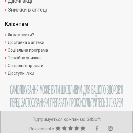
Діючі акції
Знижки в аптеці
Клієнтам
Як замовити?
Доставка з аптеки
Соціальна програма
Пенсійна знижка
Соціальні проєкти
Доступні ліки
Підтримується компанією SillSoft
Revizion.info