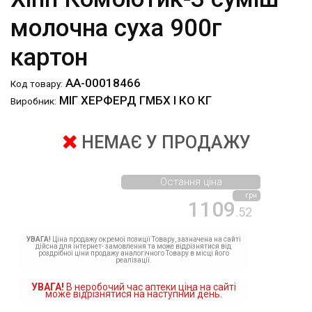
молочна суха 900г
картон
АА-00018466
Код товару:
МІГ ХЕРФЕРД ГМБХ І КО КГ
Виробник:
НЕМАЄ У ПРОДАЖУ
Остання ціна
грн
1109
.52
УВАГА!
Ціна продажу окремої позиції Товару, зазначена на сайті
дійсна для інтернет- замовлення та може відрізнятися від
роздрібної ціни продажу аналогічного Товару в місці його
реалізації.
УВАГА!
В неробочий час аптеки ціна на сайті
може відрізнятися на наступний день.