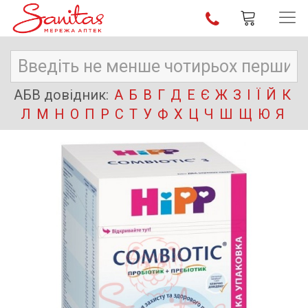
АБВ довідник:
А
Б
В
Г
Д
Е
Є
Ж
З
І
Ї
Й
К
Л
М
Н
О
П
Р
С
Т
У
Ф
Х
Ц
Ч
Ш
Щ
Ю
Я