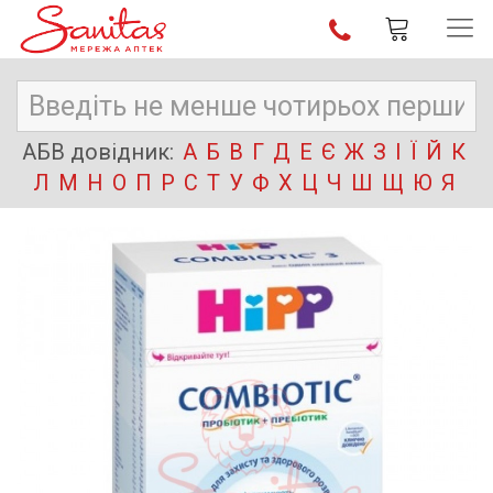
АБВ довідник:
А
Б
В
Г
Д
Е
Є
Ж
З
І
Ї
Й
К
Л
М
Н
О
П
Р
С
Т
У
Ф
Х
Ц
Ч
Ш
Щ
Ю
Я