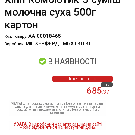
молочна суха 500г
картон
АА-00018465
Код товару:
МІГ ХЕРФЕРД ГМБХ І КО КГ
Виробник:
В НАЯВНОСТІ
Інтернет ціна
грн
685
.37
УВАГА!
Ціна продажу окремої позиції Товару, зазначена на сайті
дійсна для інтернет- замовлення та може відрізнятися від
роздрібної ціни продажу аналогічного Товару в місці його
реалізації.
УВАГА!
В неробочий час аптеки ціна на сайті
може відрізнятися на наступний день.