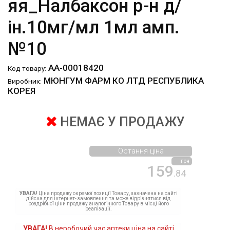
яя_Налбаксон р-н д/
ін.10мг/мл 1мл амп.
№10
АА-00018420
Код товару:
МЮНГУМ ФАРМ КО ЛТД РЕСПУБЛИКА
Виробник:
КОРЕЯ
НЕМАЄ У ПРОДАЖУ
Остання ціна
грн
159
.84
УВАГА!
Ціна продажу окремої позиції Товару, зазначена на сайті
дійсна для інтернет- замовлення та може відрізнятися від
роздрібної ціни продажу аналогічного Товару в місці його
реалізації.
УВАГА!
В неробочий час аптеки ціна на сайті