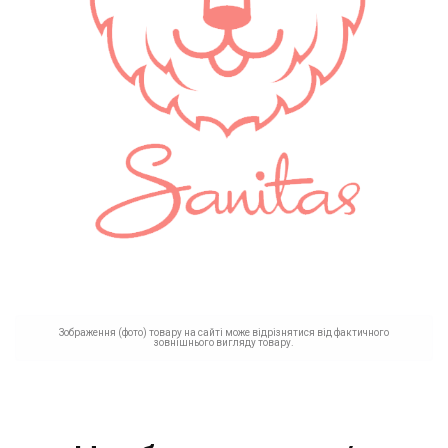
Зображення (фото) товару на сайті може відрізнятися від фактичного
зовнішнього вигляду товару.