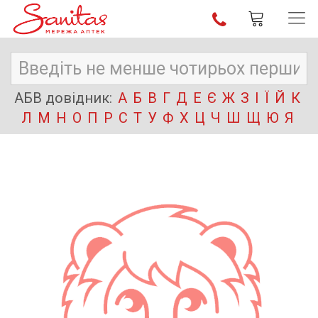
АБВ довідник:
А
Б
В
Г
Д
Е
Є
Ж
З
І
Ї
Й
К
Л
М
Н
О
П
Р
С
Т
У
Ф
Х
Ц
Ч
Ш
Щ
Ю
Я