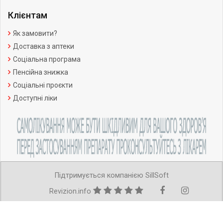
Клієнтам
Як замовити?
Доставка з аптеки
Соціальна програма
Пенсійна знижка
Соціальні проєкти
Доступні ліки
Підтримується компанією SillSoft
Revizion.info
Copyright ©Усі права захищено.
Ліцензія АВ №599221 від 11.07.2012р.