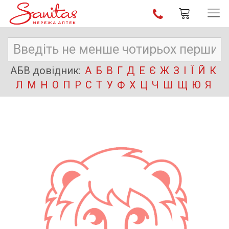
АБВ довідник:
А
Б
В
Г
Д
Е
Є
Ж
З
І
Ї
Й
К
Л
М
Н
О
П
Р
С
Т
У
Ф
Х
Ц
Ч
Ш
Щ
Ю
Я