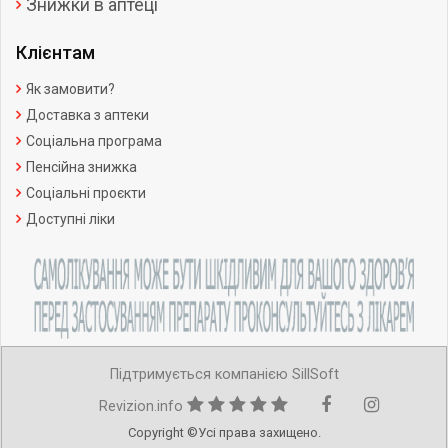
Знижки в аптеці
Клієнтам
Як замовити?
Доставка з аптеки
Соціальна програма
Пенсійна знижка
Соціальні проєкти
Доступні ліки
Підтримується компанією SillSoft
Revizion.info
Copyright ©Усі права захищено.