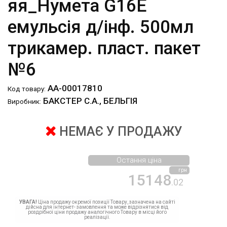
яя_Нумета G16E
емульсія д/інф. 500мл
трикамер. пласт. пакет
№6
АА-00017810
Код товару:
БАКСТЕР С.А., БЕЛЬГІЯ
Виробник:
НЕМАЄ У ПРОДАЖУ
Остання ціна
грн
15148
.02
УВАГА!
Ціна продажу окремої позиції Товару, зазначена на сайті
дійсна для інтернет- замовлення та може відрізнятися від
роздрібної ціни продажу аналогічного Товару в місці його
реалізації.