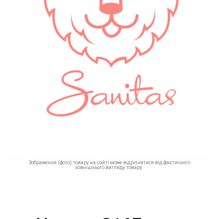
Зображення (фото) товару на сайті може відрізнятися від фактичного
зовнішнього вигляду товару.