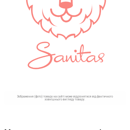
Зображення (фото) товару на сайті може відрізнятися від фактичного
зовнішнього вигляду товару.