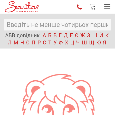
АБВ довідник:
А
Б
В
Г
Д
Е
Є
Ж
З
І
Ї
Й
К
Л
М
Н
О
П
Р
С
Т
У
Ф
Х
Ц
Ч
Ш
Щ
Ю
Я