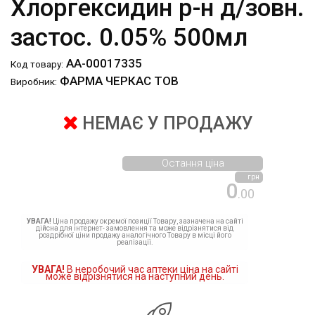
Хлоргексидин р-н д/зовн.
застос. 0.05% 500мл
АА-00017335
Код товару:
ФАРМА ЧЕРКАС ТОВ
Виробник:
НЕМАЄ У ПРОДАЖУ
Остання ціна
грн
0
.00
УВАГА!
Ціна продажу окремої позиції Товару, зазначена на сайті
дійсна для інтернет- замовлення та може відрізнятися від
роздрібної ціни продажу аналогічного Товару в місці його
реалізації.
УВАГА!
В неробочий час аптеки ціна на сайті
може відрізнятися на наступний день.