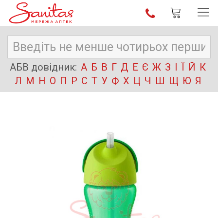
АБВ довідник:
А
Б
В
Г
Д
Е
Є
Ж
З
І
Ї
Й
К
Л
М
Н
О
П
Р
С
Т
У
Ф
Х
Ц
Ч
Ш
Щ
Ю
Я