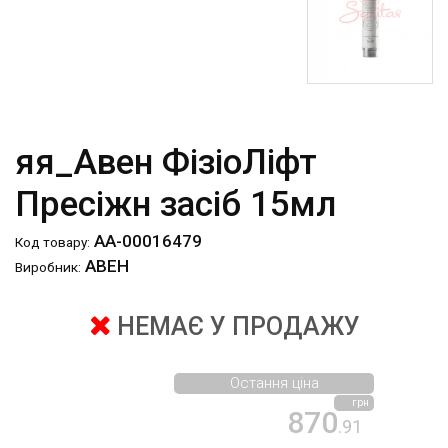
яя_Авен ФізіоЛіфт
Пресіжн засіб 15мл
АА-00016479
Код товару:
АВЕН
Виробник:
НЕМАЄ У ПРОДАЖУ
Остання ціна
грн
870
.91