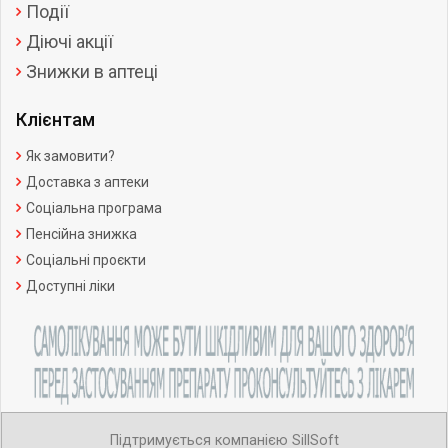
Події
Діючі акції
Знижки в аптеці
Клієнтам
Як замовити?
Доставка з аптеки
Соціальна програма
Пенсійна знижка
Соціальні проєкти
Доступні ліки
Підтримується компанією SillSoft