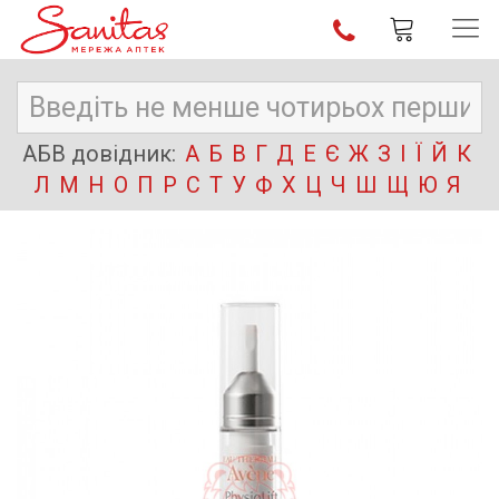
АБВ довідник:
А
Б
В
Г
Д
Е
Є
Ж
З
І
Ї
Й
К
Л
М
Н
О
П
Р
С
Т
У
Ф
Х
Ц
Ч
Ш
Щ
Ю
Я