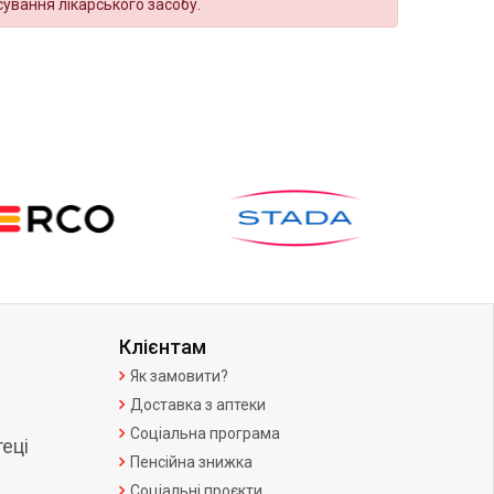
сування лікарського засобу.
Клієнтам
Як замовити?
Доставка з аптеки
Соціальна програма
еці
Пенсійна знижка
Соціальні проєкти