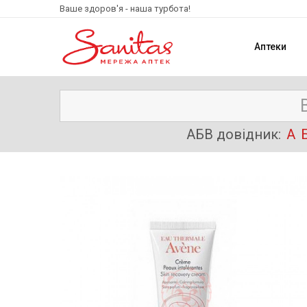
Ваше здоров'я - наша турбота!
Аптеки
АБВ довідник:
А