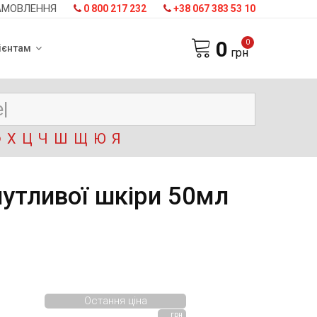
АМОВЛЕННЯ
0 800 217 232
+38 067 383 53 10
0
0
ієнтам
грн
Ф
Х
Ц
Ч
Ш
Щ
Ю
Я
чутливої шкіри 50мл
Остання ціна
грн