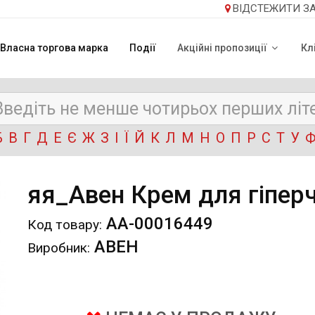
ВІДСТЕЖИТИ З
Власна торгова марка
Події
Акційні пропозиції
Кл
Б
В
Г
Д
Е
Є
Ж
З
І
Ї
Й
К
Л
М
Н
О
П
Р
С
Т
У
яя_Авен Крем для гіпер
АА-00016449
Код товару:
АВЕН
Виробник: