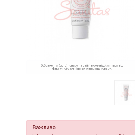
Зображення (фото) товару на сайті може відрізнятися від
фактичного зовнішнього вигляду товару.
Важливо