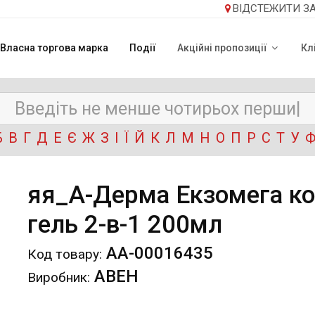
ВІДСТЕЖИТИ З
Власна торгова марка
Події
Акційні пропозиції
Кл
Б
В
Г
Д
Е
Є
Ж
З
І
Ї
Й
К
Л
М
Н
О
П
Р
С
Т
У
яя_А-Дерма Екзомега к
гель 2-в-1 200мл
АА-00016435
Код товару:
АВЕН
Виробник: