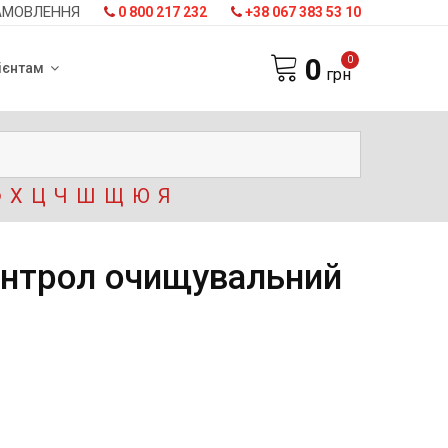
АМОВЛЕННЯ
0 800 217 232
+38 067 383 53 10
0
0
ієнтам
грн
Ф
Х
Ц
Ч
Ш
Щ
Ю
Я
онтрол очищувальний