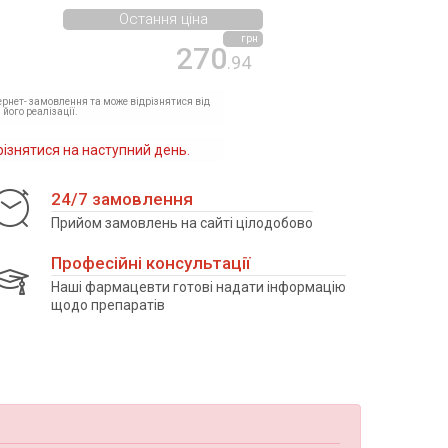
Остання ціна
грн
270
.94
тернет- замовлення та може відрізнятися від
 його реалізації.
різнятися на наступний день.
24/7 замовлення
Прийом замовлень на сайті цілодобово
Професійні консультації
Наші фармацевти готові надати інформацію
щодо препаратів