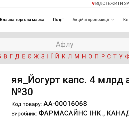
ВІДСТЕЖИТИ З
Власна торгова марка
Події
Акційні пропозиції
Кл
Б
В
Г
Д
Е
Є
Ж
З
І
Ї
Й
К
Л
М
Н
О
П
Р
С
Т
У
яя_Йогурт капс. 4 млрд 
№30
АА-00016068
Код товару:
ФАРМАСАЙНС ІНК., КАНА
Виробник: