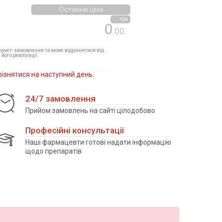
Остання ціна
грн
0
.00
тернет- замовлення та може відрізнятися від
 його реалізації.
різнятися на наступний день.
24/7 замовлення
Прийом замовлень на сайті цілодобово
Професійні консультації
Наші фармацевти готові надати інформацію
щодо препаратів