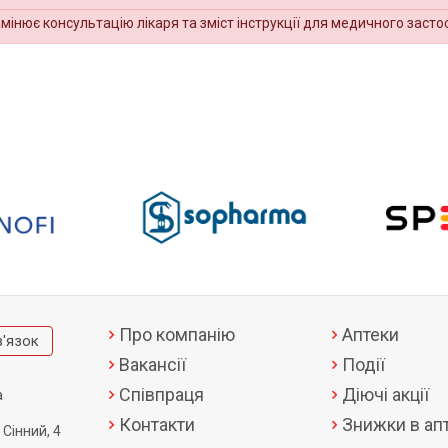
амінює консультацію лікаря та зміст інструкції для медичного засто
Про компанію
Аптеки
в'язок
Вакансії
Події
Співпраця
Діючі акції
а
Контакти
Знижки в апт
 Сінний, 4