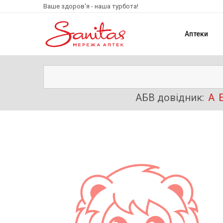
Ваше здоров'я - наша турбота!
Аптеки
АБВ довідник:
А