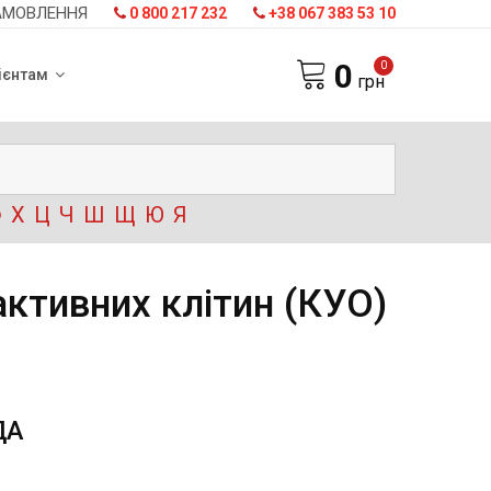
АМОВЛЕННЯ
0 800 217 232
+38 067 383 53 10
0
0
ієнтам
грн
Ф
Х
Ц
Ч
Ш
Щ
Ю
Я
активних клітин (КУО)
ДА