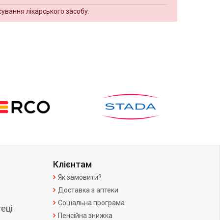
сування лікарського засобу.
Клієнтам
Як замовити?
Доставка з аптеки
Соціальна програма
еці
Пенсійна знижка