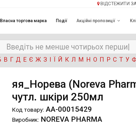
ВІДСТЕЖИТИ З
Власна торгова марка
Події
Акційні пропозиції
Кл
Б
В
Г
Д
Е
Є
Ж
З
І
Ї
Й
К
Л
М
Н
О
П
Р
С
Т
У
яя_Норева (Noreva Pharm
чутл. шкіри 250мл
АА-00015429
Код товару:
NOREVA PHARMA
Виробник: