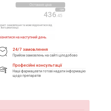
Остання ціна
грн
436
.45
тернет- замовлення та може відрізнятися від
 його реалізації.
різнятися на наступний день.
24/7 замовлення
Прийом замовлень на сайті цілодобово
Професійні консультації
Наші фармацевти готові надати інформацію
щодо препаратів