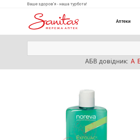
Ваше здоров'я - наша турбота!
Аптеки
АБВ довідник:
А