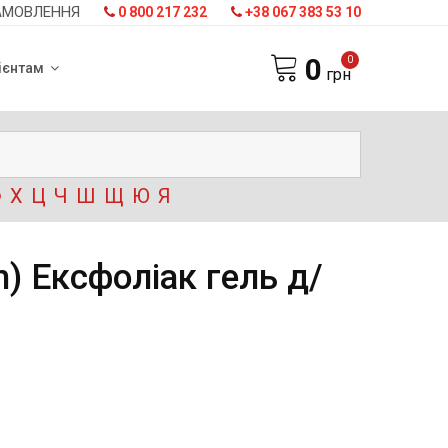
АМОВЛЕННЯ
0 800 217 232
+38 067 383 53 10
0
0
ієнтам
грн
Ф
Х
Ц
Ч
Ш
Щ
Ю
Я
) Ексфоліак гель д/