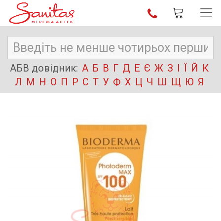
АБВ довідник:
А
Б
В
Г
Д
Е
Є
Ж
З
І
Ї
Й
К
Л
М
Н
О
П
Р
С
Т
У
Ф
Х
Ц
Ч
Ш
Щ
Ю
Я