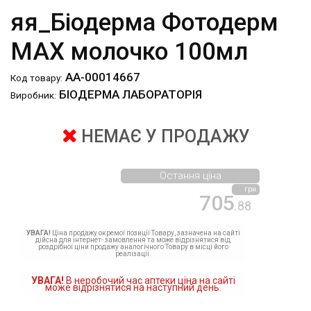
яя_Біодерма Фотодерм
МАХ молочко 100мл
АА-00014667
Код товару:
БІОДЕРМА ЛАБОРАТОРІЯ
Виробник:
НЕМАЄ У ПРОДАЖУ
Остання ціна
грн
705
.88
УВАГА!
Ціна продажу окремої позиції Товару, зазначена на сайті
дійсна для інтернет- замовлення та може відрізнятися від
роздрібної ціни продажу аналогічного Товару в місці його
реалізації.
УВАГА!
В неробочий час аптеки ціна на сайті
може відрізнятися на наступний день.