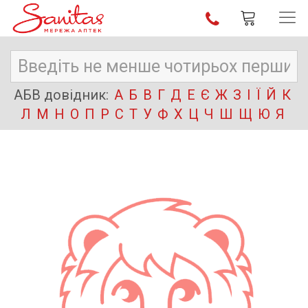
АБВ довідник:
А
Б
В
Г
Д
Е
Є
Ж
З
І
Ї
Й
К
Л
М
Н
О
П
Р
С
Т
У
Ф
Х
Ц
Ч
Ш
Щ
Ю
Я