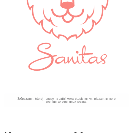
Зображення (фото) товару на сайті може відрізнятися від фактичного
зовнішнього вигляду товару.