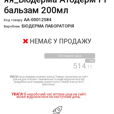
бальзам 200мл
АА-00012584
Код товару:
БІОДЕРМА ЛАБОРАТОРІЯ
Виробник:
НЕМАЄ У ПРОДАЖУ
Остання ціна
грн
514
.11
УВАГА!
Ціна продажу окремої позиції Товару, зазначена на сайті
дійсна для інтернет- замовлення та може відрізнятися від
роздрібної ціни продажу аналогічного Товару в місці його
реалізації.
УВАГА!
В неробочий час аптеки ціна на сайті
може відрізнятися на наступний день.