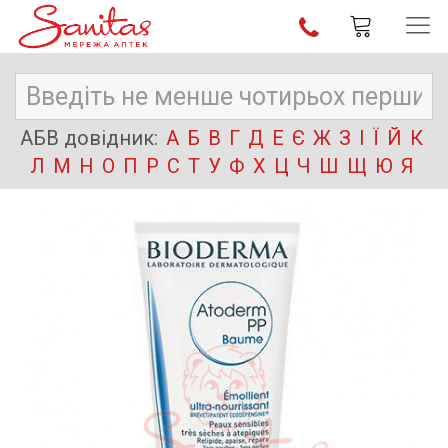
АБВ довідник:
А
Б
В
Г
Д
Е
Є
Ж
З
І
Ї
Й
К
Л
М
Н
О
П
Р
С
Т
У
Ф
Х
Ц
Ч
Ш
Щ
Ю
Я