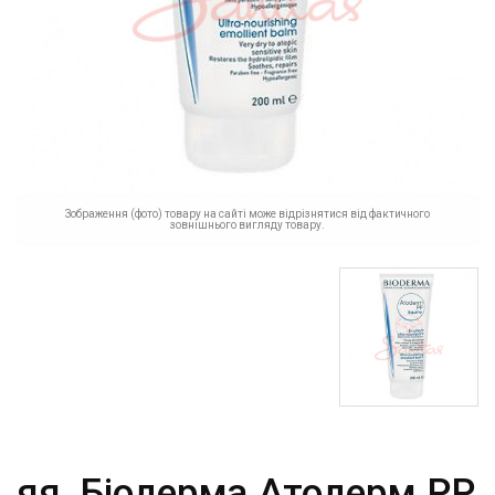
Зображення (фото) товару на сайті може відрізнятися від фактичного
зовнішнього вигляду товару.
яя_Біодерма Атодерм РР