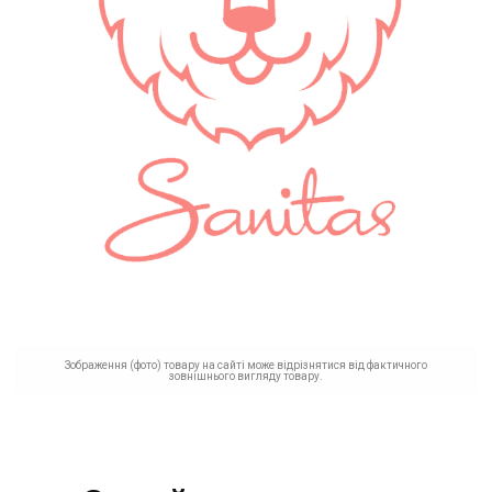
Зображення (фото) товару на сайті може відрізнятися від фактичного
зовнішнього вигляду товару.