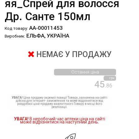
яя_Спрей для волосся
Др. Санте 150мл
АА-00011453
Код товару:
ЕЛЬФА, УКРАЇНА
Виробник:
НЕМАЄ У ПРОДАЖУ
Остання ціна
грн
45
.86
УВАГА!
Ціна продажу окремої позиції Товару, зазначена на сайті
дійсна для інтернет- замовлення та може відрізнятися від
роздрібної ціни продажу аналогічного Товару в місці його
реалізації.
УВАГА!
В неробочий час аптеки ціна на сайті
може відрізнятися на наступний день.