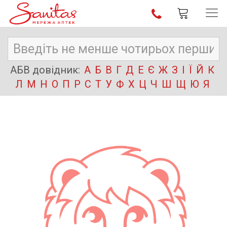
АБВ довідник:
А
Б
В
Г
Д
Е
Є
Ж
З
І
Ї
Й
К
Л
М
Н
О
П
Р
С
Т
У
Ф
Х
Ц
Ч
Ш
Щ
Ю
Я