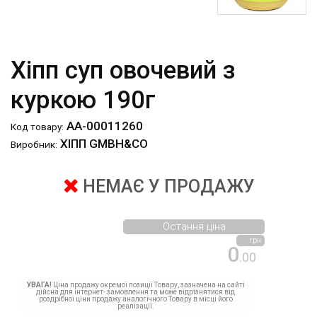
Хіпп суп овочевий з
куркою 190г
АА-00011260
Код товару:
ХІПП GMBH&CO
Виробник:
НЕМАЄ У ПРОДАЖУ
Остання ціна
грн
0
.00
УВАГА!
Ціна продажу окремої позиції Товару, зазначена на сайті
дійсна для інтернет- замовлення та може відрізнятися від
роздрібної ціни продажу аналогічного Товару в місці його
реалізації.