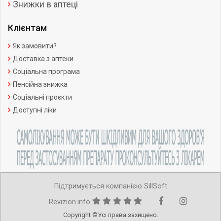
Знижки в аптеці
Клієнтам
Як замовити?
Доставка з аптеки
Соціальна програма
Пенсійна знижка
Соціальні проєкти
Доступні ліки
Підтримується компанією SillSoft
Revizion.info
Copyright ©Усі права захищено.