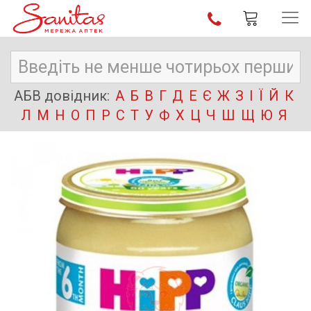
АБВ довідник:
А
Б
В
Г
Д
Е
Є
Ж
З
І
Ї
Й
К
Л
М
Н
О
П
Р
С
Т
У
Ф
Х
Ц
Ч
Ш
Щ
Ю
Я