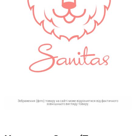
Зображення (фото) товару на сайті може відрізнятися від фактичного
зовнішнього вигляду товару.