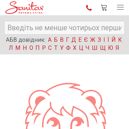
АБВ довідник:
А
Б
В
Г
Д
Е
Є
Ж
З
І
Ї
Й
К
Л
М
Н
О
П
Р
С
Т
У
Ф
Х
Ц
Ч
Ш
Щ
Ю
Я