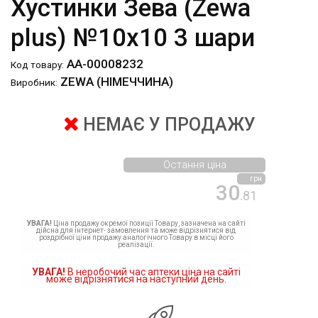
Хустинки Зева (Zewa
plus) №10х10 3 шари
АА-00008232
Код товару:
ZEWA (НІМЕЧЧИНА)
Виробник:
НЕМАЄ У ПРОДАЖУ
Остання ціна
грн
30
.81
УВАГА!
Ціна продажу окремої позиції Товару, зазначена на сайті
дійсна для інтернет- замовлення та може відрізнятися від
роздрібної ціни продажу аналогічного Товару в місці його
реалізації.
УВАГА!
В неробочий час аптеки ціна на сайті
може відрізнятися на наступний день.