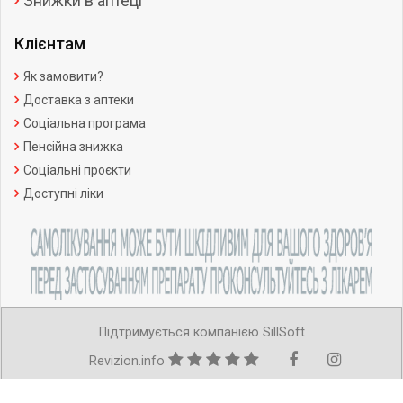
Знижки в аптеці
Клієнтам
Як замовити?
Доставка з аптеки
Соціальна програма
Пенсійна знижка
Соціальні проєкти
Доступні ліки
Підтримується компанією SillSoft
Revizion.info
Copyright ©Усі права захищено.