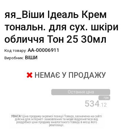
яя_Віши Ідеаль Крем
тональн. для сух. шкіри
обличчя Тон 25 30мл
АА-00006911
Код товару:
ВІШИ
Виробник:
НЕМАЄ У ПРОДАЖУ
Остання ціна
грн
534
.12
УВАГА!
Ціна продажу окремої позиції Товару, зазначена на сайті
дійсна для інтернет- замовлення та може відрізнятися від
роздрібної ціни продажу аналогічного Товару в місці його
реалізації.