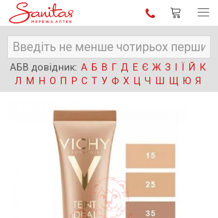
АБВ довідник:
А
Б
В
Г
Д
Е
Є
Ж
З
І
Ї
Й
К
Л
М
Н
О
П
Р
С
Т
У
Ф
Х
Ц
Ч
Ш
Щ
Ю
Я