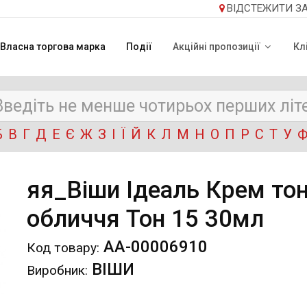
ВІДСТЕЖИТИ З
Власна торгова марка
Події
Акційні пропозиції
Кл
Б
В
Г
Д
Е
Є
Ж
З
І
Ї
Й
К
Л
М
Н
О
П
Р
С
Т
У
яя_Віши Ідеаль Крем тон
обличчя Тон 15 30мл
АА-00006910
Код товару:
ВІШИ
Виробник: