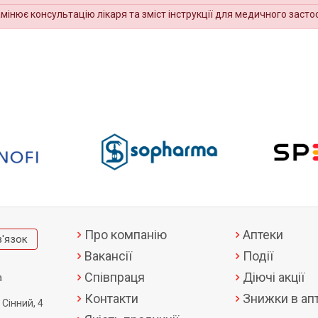
амінює консультацію лікаря та зміст інструкції для медичного засто
Про компанію
Аптеки
в'язок
Вакансії
Події
Співпраця
Діючі акції
а
Контакти
Знижки в апт
 Сінний, 4