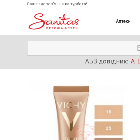
Ваше здоров'я - наша турбота!
Аптеки
АБВ довідник:
А