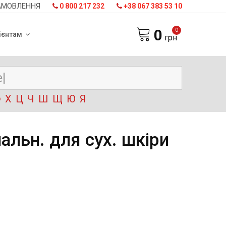
АМОВЛЕННЯ
0 800 217 232
+38 067 383 53 10
0
0
ієнтам
грн
Ф
Х
Ц
Ч
Ш
Щ
Ю
Я
альн. для сух. шкіри