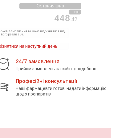
Остання ціна
грн
448
.42
тернет- замовлення та може відрізнятися від
 його реалізації.
різнятися на наступний день.
24/7 замовлення
Прийом замовлень на сайті цілодобово
Професійні консультації
Наші фармацевти готові надати інформацію
щодо препаратів