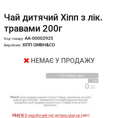
Чай дитячий Хіпп з лік.
травами 200г
АА-00002925
Код товару:
ХІПП GMBH&CO
Виробник:
НЕМАЄ У ПРОДАЖУ
Остання ціна
грн
0
.00
УВАГА!
Ціна продажу окремої позиції Товару, зазначена на сайті
дійсна для інтернет- замовлення та може відрізнятися від
роздрібної ціни продажу аналогічного Товару в місці його
реалізації.
УВАГА!
В неробочий час аптеки ціна на сайті