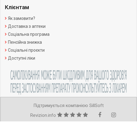
Клієнтам
Як замовити?
Доставка з аптеки
Соціальна програма
Пенсійна знижка
Соціальні проєкти
Доступні ліки
Підтримується компанією SillSoft
Revizion.info
Copyright ©Усі права захищено.
Ліцензія АВ №599221 від 11.07.2012р.