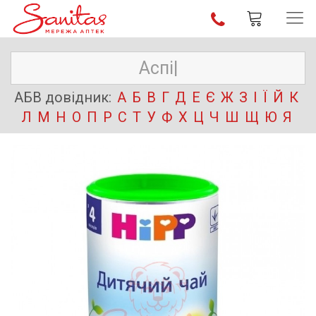
АБВ довідник:
А
Б
В
Г
Д
Е
Є
Ж
З
І
Ї
Й
К
Л
М
Н
О
П
Р
С
Т
У
Ф
Х
Ц
Ч
Ш
Щ
Ю
Я