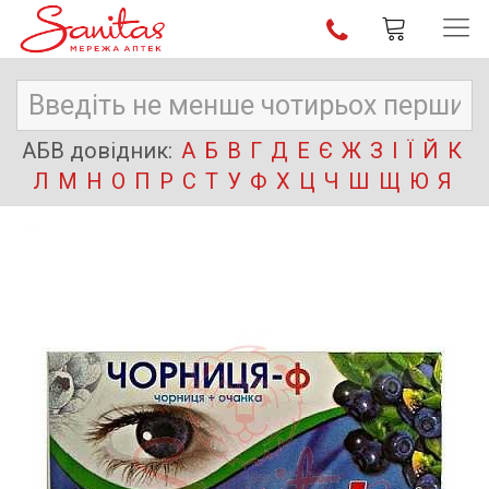
АБВ довідник:
А
Б
В
Г
Д
Е
Є
Ж
З
І
Ї
Й
К
Л
М
Н
О
П
Р
С
Т
У
Ф
Х
Ц
Ч
Ш
Щ
Ю
Я