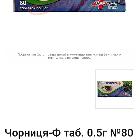
Зображення (фото) товару на сайті може відрізнятися від фактичного
зовнішнього вигляду товару.
Чорниця-Ф таб. 0.5г №80