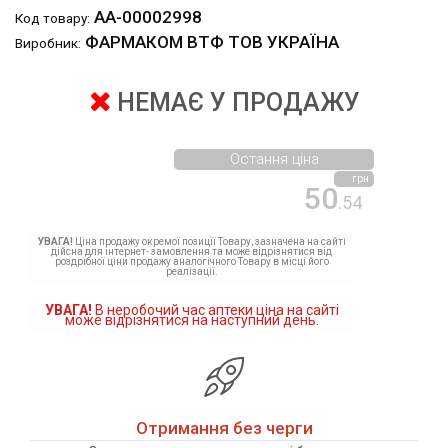
АА-00002998
Код товару:
ФАРМАКОМ ВТФ ТОВ УКРАЇНА
Виробник:
НЕМАЄ У ПРОДАЖУ
Остання ціна
грн
50
.54
УВАГА!
Ціна продажу окремої позиції Товару, зазначена на сайті
дійсна для інтернет- замовлення та може відрізнятися від
роздрібної ціни продажу аналогічного Товару в місці його
реалізації.
УВАГА!
В неробочий час аптеки ціна на сайті
може відрізнятися на наступний день.
Отримання без черги