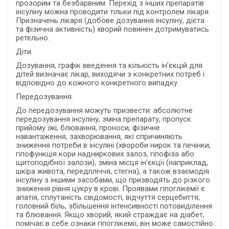
прозорим та безбарвним. Перехід з інших препаратів
інсуліну можна проводити тільки під контролем лікаря.
Призначень лікаря (добове дозування інсуліну, дієта
та фізична активність) хворий повинен дотримуватись
ретельно.
Діти.
Дозування, графік введення та кількість ін’єкцій для
дітей визначає лікар, виходячи з конкретних потреб і
відповідно до кожного конкретного випадку.
Передозування.
До передозування можуть призвести: абсолютне
передозування інсуліну, зміна препарату, пропуск
прийому їжі, блювання, проноси, фізичне
навантаження, захворювання, які спричиняють
зниження потреби в інсуліні (хвороби нирок та печінки,
гіпофункція кори надниркових залоз, гіпофіза або
щитоподібної залози), зміна місця ін’єкції (наприклад,
шкіра живота, передпліччя, стегна), а також взаємодія
інсуліну з іншими засобами, що призводять до різкого
зниження рівня цукру в крові. Проявами гіпоглікемії є
апатія, сплутаність свідомості, відчуття серцебиття,
головний біль, збільшення інтенсивності потовиділення
та блювання. Якщо хворий, який страждає на діабет,
помічає в себе ознаки гіпоглікемії, він може самостійно