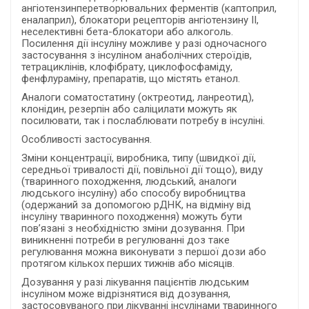
ангіотензинперетворювальних ферментів (каптоприл,
еналаприл), блокатори рецепторів ангіотензину II,
неселективні бета-блокатори або алкоголь.
Посилення дії інсуліну можливе у разі одночасного
застосування з інсуліном анаболічних стероїдів,
тетрациклінів, клофібрату, циклофосфаміду,
фенфлураміну, препаратів, що містять етанол.
Аналоги соматостатину (октреотид, ланреотид),
клонідин, резерпін або саліцилати можуть як
посилювати, так і послаблювати потребу в інсуліні.
Особливості застосування.
Зміни концентрації, виробника, типу (швидкої дії,
середньої тривалості дії, повільної дії тощо), виду
(тваринного походження, людський, аналоги
людського інсуліну) або способу виробництва
(одержаний за допомогою рДНК, на відміну від
інсуліну тваринного походження) можуть бути
пов’язані з необхідністю зміни дозування. При
виникненні потреби в регулюванні доз таке
регулювання можна виконувати з першої дози або
протягом кількох перших тижнів або місяців.
Дозування у разі лікування пацієнтів людським
інсуліном може відрізнятися від дозування,
застосовуваного при лікуванні інсулінами тваринного