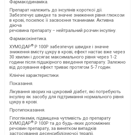
Фармакодинаміка.
Препарат належить до інсулінів короткої дії.
Забезпечує швидке та значне зниження рівня глюкози
в крові, посилює її засвоєння тканинами. Активна
діюча
речовина препарату – нейтральний розчин інсуліну.
Фармакокінетика.
®
ХУМОДАР
Р 100Р забезпечує швидке і значне
зниження вмісту цукру в крові, ефект настає вже через
30 хвилин і досягає максимального рівня через 1-2
години після підшкірного введення препарату. Залежно
від дозування ефект триває протягом 5-7 годин.
Клінічні характеристики.
Показання.
Лікування хворих на цукровий діабет, які потребують
інсуліну як засобу для підтримання нормального рівня
цукру в крові.
Протипоказання.
Гіпоглікемія, підвищена чутливість до препарату
®
ХУМОДАР
Р 100Р та до будь-яких допоміжних
речовин препарату, за винятком випадків
застосування десенсибілізуючої терапії.