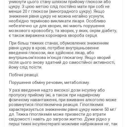
уникнути цього стану шляхом прийому глюкози або
цукру. З цією метою слід постійно мати при собі не
менше 20 г глюкози (виноградного цукру). Якщо
зниження рівня цукру не можна негайно усунути,
необхідно терміново викликати лікаря. Особливо
небезпечно це для хворих, які мають порушення
мозкового кровообігу, та хворих, у яких, окрім діабету,
є також виражена коронарна хвороба серця.
При більш тяжких станах, обумовлених зниженням
рівня цукру в крові, потрібне внутрішньовенне
введення глюкози, яке здійснює лікар, або
внутрішньом'язова ін'єкція глюкагону. Якщо хворий
після цього знову здатний до самостійної активності,
йому слід поїсти.
Побічні реакції.
Порушення обміну речовин, метаболізму.
У разі введення надто високої дози інсуліну або
пропуску прийому їжі, а також при надмірному
фізичному навантаженні, при вживанні алкоголю може
розвинутися гіпоглікемічна реакція. Гіпоглікемія
характеризується зниженням рівня цукру нижче 50 мг/
дл. Тяжка гіпоглікемія може призвести до втрати
свідомості і навіть до загрози життю. Дуже рідко у
перші тижні інсулінотерапії можливе набрякання ніг, так