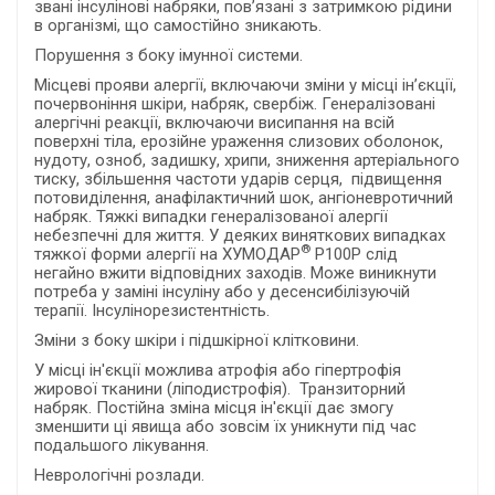
звані інсулінові набряки, пов’язані з затримкою рідини
в організмі, що самостійно зникають.
Порушення з боку імунної системи.
Місцеві прояви алергії, включаючи зміни у місці ін’єкції,
почервоніння шкіри, набряк, свербіж. Генералізовані
алергічні реакції, включаючи висипання на всій
поверхні тіла, ерозійне ураження слизових оболонок,
нудоту, озноб, задишку, хрипи, зниження артеріального
тиску, збільшення частоти ударів серця, підвищення
потовиділення, анафілактичний шок, ангіоневротичний
набряк. Тяжкі випадки генералізованої алергії
небезпечні для життя. У деяких виняткових випадках
®
тяжкої форми алергії на ХУМОДАР
Р100Р слід
негайно вжити відповідних заходів. Може виникнути
потреба у заміні інсуліну або у десенсибілізуючій
терапії. Інсулінорезистентність.
Зміни з боку шкіри і підшкірної клітковини.
У місці ін'єкції можлива атрофія або гіпертрофія
жирової тканини (ліподистрофія). Транзиторний
набряк. Постійна зміна місця ін'єкції дає змогу
зменшити ці явища або зовсім їх уникнути під час
подальшого лікування.
Неврологічні розлади.