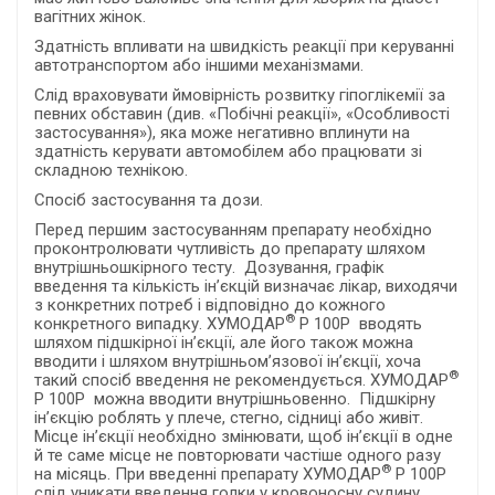
вагітних жінок.
Здатність впливати на швидкість реакції при керуванні
автотранспортом або іншими механізмами.
Слід враховувати ймовірність розвитку гіпоглікемії за
певних обставин (див. «Побічні реакції», «Особливості
застосування»), яка може негативно вплинути на
здатність керувати автомобілем або працювати зі
складною технікою.
Спосіб застосування та дози.
Перед першим застосуванням препарату необхідно
проконтролювати чутливість до препарату шляхом
внутрішньошкірного тесту. Дозування, графік
введення та кількість ін’єкцій визначає лікар, виходячи
з конкретних потреб і відповідно до кожного
®
конкретного випадку. ХУМОДАР
Р 100Р вводять
шляхом підшкірної ін’єкції, але його також можна
вводити і шляхом внутрішньом’язової ін’єкції, хоча
®
такий спосіб введення не рекомендується. ХУМОДАР
Р 100Р можна вводити внутрішньовенно. Підшкірну
ін’єкцію роблять у плече, стегно, сідниці або живіт.
Місце ін’єкції необхідно змінювати, щоб ін’єкції в одне
й те саме місце не повторювати частіше одного разу
®
на місяць. При введенні препарату ХУМОДАР
Р 100Р
слід уникати введення голки у кровоносну судину.