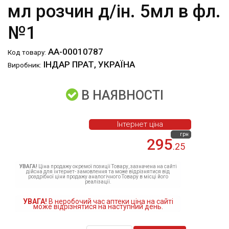
мл розчин д/ін. 5мл в фл.
№1
АА-00010787
Код товару:
ІНДАР ПРАТ, УКРАЇНА
Виробник:
В НАЯВНОСТІ
Інтернет ціна
грн
295
.25
УВАГА!
Ціна продажу окремої позиції Товару, зазначена на сайті
дійсна для інтернет- замовлення та може відрізнятися від
роздрібної ціни продажу аналогічного Товару в місці його
реалізації.
УВАГА!
В неробочий час аптеки ціна на сайті
може відрізнятися на наступний день.