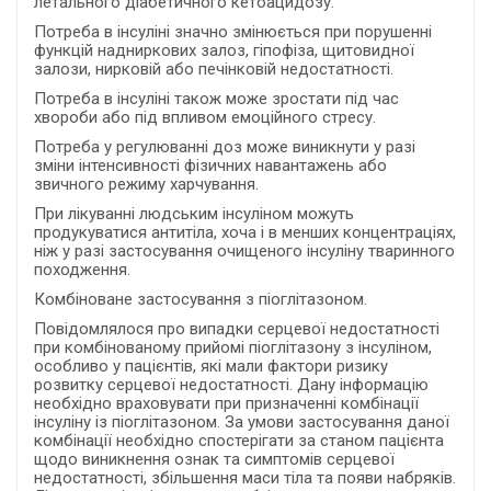
летального діабетичного кетоацидозу.
Потреба в інсуліні значно змінюється при порушенні
функцій надниркових залоз, гіпофіза, щитовидної
залози, нирковій або печінковій недостатності.
Потреба в інсуліні також може зростати під час
хвороби або під впливом емоційного стресу.
Потреба у регулюванні доз може виникнути у разі
зміни інтенсивності фізичних навантажень або
звичного режиму харчування.
При лікуванні людським інсуліном можуть
продукуватися антитіла, хоча і в менших концентраціях,
ніж у разі застосування очищеного інсуліну тваринного
походження.
Комбіноване застосування з піоглітазоном.
Повідомлялося про випадки серцевої недостатності
при комбінованому прийомі піоглітазону з інсуліном,
особливо у пацієнтів, які мали фактори ризику
розвитку серцевої недостатності. Дану інформацію
необхідно враховувати при призначенні комбінації
інсуліну із піоглітазоном. За умови застосування даної
комбінації необхідно спостерігати за станом пацієнта
щодо виникнення ознак та симптомів серцевої
недостатності, збільшення маси тіла та появи набряків.