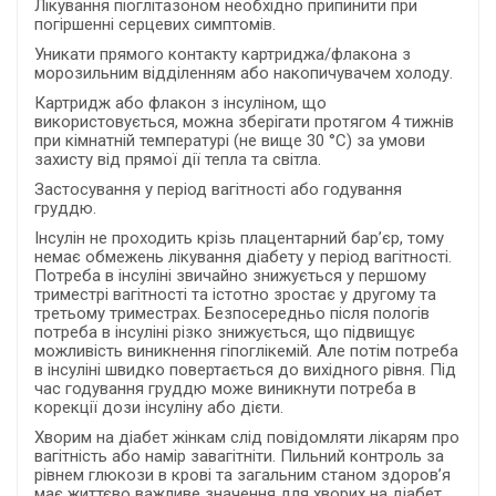
Лікування піоглітазоном необхідно припинити при
погіршенні серцевих симптомів.
Уникати прямого контакту картриджа/флакона з
морозильним відділенням або накопичувачем холоду.
Картридж або флакон з інсуліном, що
використовується, можна зберігати протягом 4 тижнів
при кімнатній температурі (не вище 30 °С) за умови
захисту від прямої дії тепла та світла.
Застосування у період вагітності або годування
груддю.
Інсулін не проходить крізь плацентарний бар’єр, тому
немає обмежень лікування діабету у період вагітності.
Потреба в інсуліні звичайно знижується у першому
триместрі вагітності та істотно зростає у другому та
третьому триместрах. Безпосередньо після пологів
потреба в інсуліні різко знижується, що підвищує
можливість виникнення гіпоглікемій. Але потім потреба
в інсуліні швидко повертається до вихідного рівня. Під
час годування груддю може виникнути потреба в
корекції дози інсуліну або дієти.
Хворим на діабет жінкам слід повідомляти лікарям про
вагітність або намір завагітніти. Пильний контроль за
рівнем глюкози в крові та загальним станом здоров’я
має життєво важливе значення для хворих на діабет