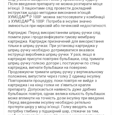
Після введення препарату не можна розтирати місце
ін’єкції. З пацієнтами слід провести докладний
інструктаж щодо методики виконання ін’єкцій.
®
ХУМОДАР
Р 100Р можна застосовувати у комбінації
®
з ХУМОДАР
Б 100Р. Потреба в інсуліні значно
змінюється при нирковій або печінковій недостатності.
Картриджі. Перед використанням шприц-ручки слід
помити руки і продезінфікувати гумову мембрану
картриджа. Картридж призначений для використання
тільки в шприц-ручках. При установці картриджа у
шприц-ручку необхідно дотримуватися вказівок
інструкції виробника шприц-ручки. У разі, якщо в
картриджі присутні повітряні бульбашки, слід тримати
шприц-ручку голкою догори і, постукуючи по стінці
картриджа, вигнати бульбашки на поверхню.
Продовжуючи тримати шприц-ручку у вертикальному
положенні, випустити через голку 2 одиниці інсуліну.
Повторювати процедуру, поки повітря не вийде з
картриджа і на кінці голки не з'явиться крапля
препарату. Допускається наявність дуже дрібних
бульбашок повітря, однак велика кількість бульбашок
може вплинути на точність дози інсуліну при введенні.
Перед введенням інсуліну необхідно ретельно
протерти шкіру у місці ін'єкції. Голку вводять на
потрібну глибину у підшкірний шар, стежачи за тим,