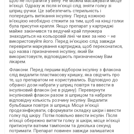
щоб не потрапити у вену. Не можна масажувати місце
ін'єкції. Одразу ж після ін'єкції слід зняти голку зі
шприц-ручки. Це забезпечить стерильність і
попередить витікання інсуліну. Перед кожною
ін'єкцією необхідно стежити за тим, щоб на кінці голки
була присутня крапля. Якщо препарат у картриджі
майже закінчився та ведучий край плунжера
знаходиться на кольоровій лінії чи вже за нею – не
використовуйте його. Перед ін'єкцією слід завжди
перевірити маркування картриджа, щоб переконатися,
що назва і призначення інсуліну, який Ви
використовуєте, відповідають призначеному Вам
лікарем.
Флакони. Перед першим відбором інсуліну з флакона
слід видалити пластмасову кришку, яка свідчить про
те, що препаратом не користувались. Відповідно до
обраної дози набрати у шприц повітря та ввести в
інсуліновий флакон (не в рідину). Перевернути
інсуліновий флакон разом зі шприцом та набрати
відповідну кількість розчину інсуліну. Видалити
бульбашки повітря зі шприца. Місце ін’єкції
продезінфікувати, сформувати складку шкіри і ввести
голку під шкіру. Потім повільно ввести інсулін. Після
ін’єкції обережно витягти голку зі шкіри, місце ін’єкції
притиснути ватним тампоном та декілька секунд
потримати. Препарат повинен завжди залишатися