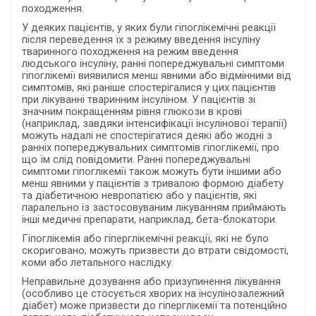
походження.
У деяких пацієнтів, у яких були гіпоглікемічні реакції
після переведення їх з режиму введення інсуліну
тваринного походження на режим введення
людського інсуліну, ранні попереджувальні симптоми
гіпоглікемії виявилися менш явними або відмінними від
симптомів, які раніше спостерігалися у цих пацієнтів
при лікуванні тваринним інсуліном. У пацієнтів зі
значним покращенням рівня глюкози в крові
(наприклад, завдяки інтенсифікації інсулінової терапії)
можуть надалі не спостерігатися деякі або жодні з
ранніх попереджувальних симптомів гіпоглікемії, про
що їм слід повідомити. Ранні попереджувальні
симптоми гіпоглікемії також можуть бути іншими або
менш явними у пацієнтів з тривалою формою діабету
та діабетичною невропатією або у пацієнтів, які
паралельно із застосовуваним лікуванням приймають
інші медичні препарати, наприклад, бета-блокатори.
Гіпоглікемія або гіперглікемічні реакції, які не було
скориговано, можуть призвести до втрати свідомості,
коми або летального наслідку.
Неправильне дозування або призупинення лікування
(особливо це стосується хворих на інсулінозалежний
діабет) може призвести до гіперглікемії та потенційно