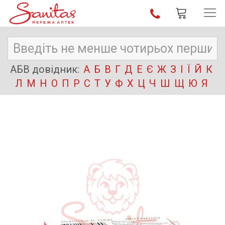
АБВ довідник:
А
Б
В
Г
Д
Е
Є
Ж
З
І
Ї
Й
К
Л
М
Н
О
П
Р
С
Т
У
Ф
Х
Ц
Ч
Ш
Щ
Ю
Я