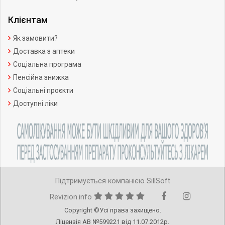
Клієнтам
Як замовити?
Доставка з аптеки
Соціальна програма
Пенсійна знижка
Соціальні проєкти
Доступні ліки
Підтримується компанією SillSoft
Revizion.info
Copyright ©Усі права захищено.
Ліцензія АВ №599221 від 11.07.2012р.