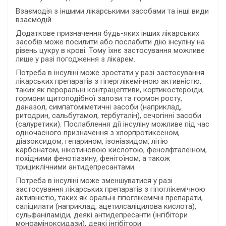
Взаємодія з іншими лікарськими засобами та інші види
взаємодій.
Додаткове призначення будь-яких інших лікарських
засобів може посилити або послабити дію інсуліну на
рівень цукру в крові. Тому їхнє застосування можливе
лише у разі погодження з лікарем.
Потреба в інсуліні може зростати у разі застосування
лікарських препаратів з гіперглікемічною активністю,
таких як пероральні контрацептиви, кортикостероїди,
гормони щитоподібної залози та гормон росту,
даназол, симпатоміметичні засоби (наприклад,
ритодрин, сальбутамол, тербуталін), сечогінні засоби
(салуретики). Послаблення дії інсуліну можливе під час
одночасного призначення з хлорпротиксеном,
діазоксидом, гепарином, ізоніазидом, літію
карбонатом, нікотиновою кислотою, фенолфталеїном,
похідними фенотіазину, фенітоїном, а також
трициклічними антидепресантами.
Потреба в інсуліні може зменшуватися у разі
застосування лікарських препаратів з гіпоглікемічною
активністю, таких як оральні гіпоглікемічні препарати,
саліцилати (наприклад, ацетилсаліцилова кислота),
сульфаніламіди, деякі антидепресанти (інгібітори
моноаміноксидази), деякі інгібітори