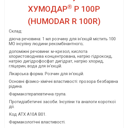
®
ХУМОДАР
Р 100Р
(HUMODAR R 100R)
Склад:
діюча речовина: 1 мл розчину для ін'єкцій містить 100
МО інсуліну людини рекомбінантного;
допоміжні речовини: м-крезол, кислота
хлористоводнева концентрована, натрію гідроксид,
натрію дигідрофосфат дигідрат, натрію хлорид,
гліцерин, вода для ін'єкцій.
Лікарська форма. Розчин для ін'єкцій.
Основні фізико-хімічні властивості: прозора безбарвна
рідина.
Фармакотерапевтична група.
Протидіабетичні засоби. Інсуліни та аналоги короткої
дії.
Код АТХ А10А В01.
Фармакологічні властивості.