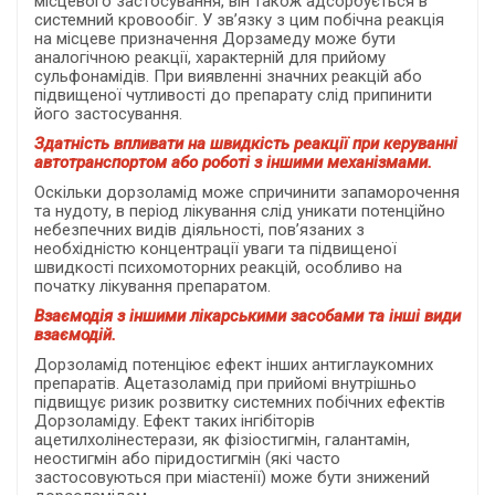
місцевого застосування, він також адсорбується в
системний кровообіг. У зв’язку з цим побічна реакція
на місцеве призначення Дорзамеду може бути
аналогічною реакції, характерній для прийому
сульфонамідів. При виявленні значних реакцій або
підвищеної чутливості до препарату слід припинити
його застосування.
Здатність впливати на швидкість реакції при керуванні
автотранспортом або роботі з іншими механізмами.
Оскільки дорзоламід може спричинити запаморочення
та нудоту, в період лікування слід уникати потенційно
небезпечних видів діяльності, пов’язаних з
необхідністю концентрації уваги та підвищеної
швидкості психомоторних реакцій, особливо на
початку лікування препаратом.
Взаємодія з іншими лікарськими засобами та інші види
взаємодій.
Дорзоламід потенціює ефект інших антиглаукомних
препаратів. Ацетазоламід при прийомі внутрішньо
підвищує ризик розвитку системних побічних ефектів
Дорзоламіду. Ефект таких інгібіторів
ацетилхолінестерази, як фізіостигмін, галантамін,
неостигмін або піридостигмін (які часто
застосовуються при міастенії) може бути знижений