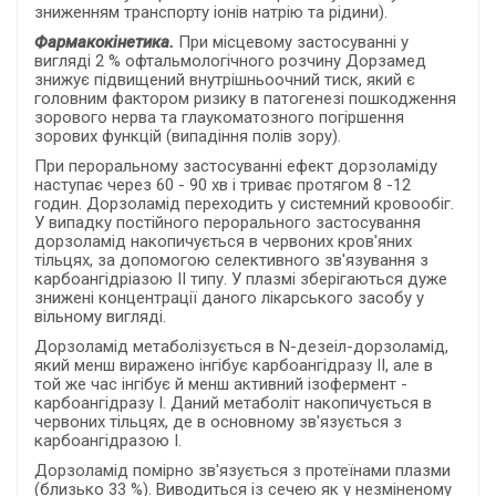
зниженням транспорту іонів натрію та рідини).
Фармакокінетика.
При місцевому застосуванні у
вигляді 2 % офтальмологічного розчину Дорзамед
знижує підвищений внутрішньоочний тиск, який є
головним фактором ризику в патогенезі пошкодження
зорового нерва та глаукоматозного погіршення
зорових функцій (випадіння полів зору).
При пероральному застосуванні ефект дорзоламіду
наступає через 60 - 90 хв і триває протягом 8 -12
годин. Дорзоламід переходить у системний кровообіг.
У випадку постійного перорального застосування
дорзоламід накопичується в червоних кров'яних
тільцях, за допомогою селективного зв'язування з
карбоангідріазою II типу. У плазмі зберігаються дуже
знижені концентрації даного лікарського засобу у
вільному вигляді.
Дорзоламід метаболізується в N-дезеіл-дорзоламід,
який менш виражено інгібує карбоангідразу II, але в
той же час інгібує й менш активний ізофермент -
карбоангідразу I. Даний метаболіт накопичується в
червоних тільцях, де в основному зв'язується з
карбоангідразою I.
Дорзоламід помірно зв'язується з протеїнами плазми
(близько 33 %). Виводиться із сечею як у незміненому