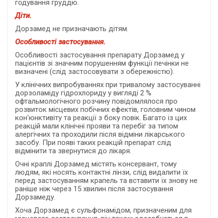
годування груддю.
Діти.
Дорзамед не призначають дітям.
Особливості застосування.
Особливості застосування
препарату Дорзамед у
пацієнтів зі значним порушенням функції печінки не
визначені (слід застосовувати з обережністю).
У клінічних випробуваннях при тривалому застосуванні
дорзоламіду гідрохлориду у вигляді 2 %
офтальмологічного розчину повідомлялося про
розвиток місцевих побічних ефектів, головним чином
кон'юнктивіту та реакції з боку повік. Багато із цих
реакцій мали клінічні прояви та перебіг за типом
алергічних та проходили після відміни лікарського
засобу. При появі таких реакцій препарат слід
відмінити та звернутися до лікаря.
Очні краплі Дорзамед містять консервант, тому
людям, які носять контактні лінзи, слід видалити їх
перед застосуванням крапель та вставити їх знову не
раніше ніж через 15 хвилин після застосування
Дорзамеду.
Хоча Дорзамед є сульфонамідом, призначеним для