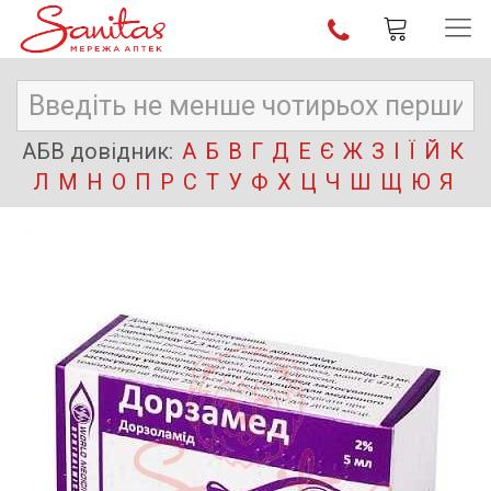
АБВ довідник:
А
Б
В
Г
Д
Е
Є
Ж
З
І
Ї
Й
К
Л
М
Н
О
П
Р
С
Т
У
Ф
Х
Ц
Ч
Ш
Щ
Ю
Я