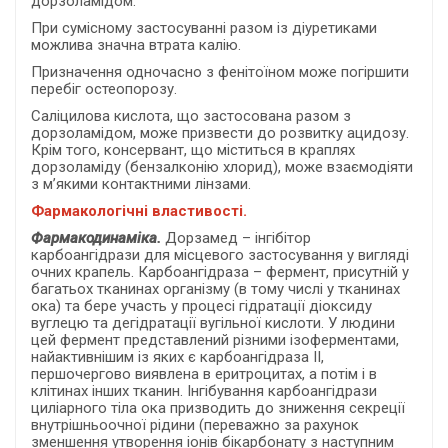
дорзоламідом.
При сумісному застосуванні разом із діуретиками
можлива значна втрата калію.
Призначення одночасно з фенітоїном може погіршити
перебіг остеопорозу.
Саліцилова кислота, що застосована разом з
дорзоламідом, може призвести до розвитку ацидозу.
Крім того, консервант, що міститься в краплях
дорзоламіду (бензалконію хлорид), може взаємодіяти
з м’якими контактними лінзами.
Фармакологічні властивості.
Фармакодинаміка.
Дорзамед – інгібітор
карбоангідрази для місцевого застосування у вигляді
очних крапель. Карбоангідраза – фермент, присутній у
багатьох тканинах організму (в тому числі у тканинах
ока) та бере участь у процесі гідратації діоксиду
вуглецю та дегідратації вугільної кислоти. У людини
цей фермент представлений різними ізоферментами,
найактивнішим із яких є карбоангідраза II,
першочергово виявлена в еритроцитах, а потім і в
клітинах інших тканин. Інгібування карбоангідрази
циліарного тіла ока призводить до зниження секреції
внутрішньоочної рідини (переважно за рахунок
зменшення утворення іонів бікарбонату з наступним