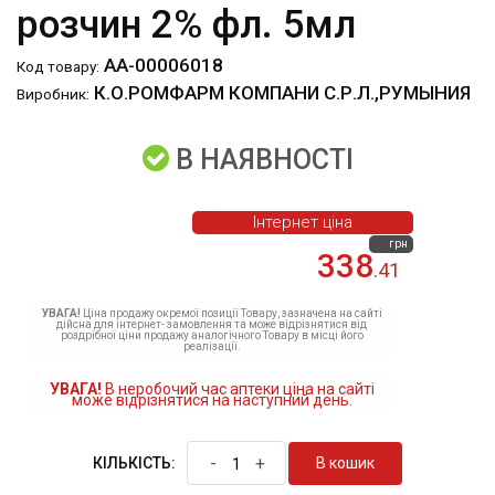
розчин 2% фл. 5мл
АА-00006018
Код товару:
К.О.РОМФАРМ КОМПАНИ С.Р.Л.,РУМЫНИЯ
Виробник:
В НАЯВНОСТІ
Інтернет ціна
грн
338
.41
УВАГА!
Ціна продажу окремої позиції Товару, зазначена на сайті
дійсна для інтернет- замовлення та може відрізнятися від
роздрібної ціни продажу аналогічного Товару в місці його
реалізації.
УВАГА!
В неробочий час аптеки ціна на сайті
може відрізнятися на наступний день.
-
+
В кошик
КІЛЬКІСТЬ: