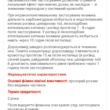
офтальмологічне застосування дозволяє отримати
локальний ефект при нижчих дозах, як наслідок – зі
зниженим переходом у системний кровообіг.
При інтракон'юнктивальному застосуванні ензимна
діяльність карбоангідрази інгібується в ендотеліальних
клітинах рогівки, циліарному тілі, лінзоподібних
епітеліальних клітинах і рогівці протягом 1 - 8 годин
після застосування. У рогівці й лінзоподібних
епітеліальних клітинах ензимна діяльність інгібується
навіть через 10 годин після інстиляції.
Дорзоламід швидко розповсюджується в тканинах
ока. Помітні концентрації дорзоламіду з'являються в
кровотоці протягом 15 хв після інстиляції (в рогівці,
слізній рідині, райдужній оболонці ока, циліарному тілі)
й досягають максимального рівня приблизно через 1
годину після застосування.
Фармацевтичні характеристики.
Основні фізико-хімічні властивості:
прозорий
розчин
без видимих частинок.
Термін придатності.
2 роки.
Після відкриття флакона очні краплі слід застосувати
протягом 4 тижнів.