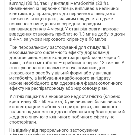
вигляді (80 %), так і у вигляді метаболітів (20 %).
Вивільнення із червоних тілець випливає з нелінійної
кінетики, що призводить до первинного швидкого
зниження концентрації, за яким слідує етап дуже
повільного виведення із середнім періодом
напіввиведення в 4 місяці. У стані рівноваги ниркове
виведення становить приблизно 1,3 мг на добу із дози
в 4 мг, за умови ниркового кліренсу в 90 мл/хв.
При пероральному застосуванні для стимуляції
максимального системного ефекту дорзоламід
досягає рівномірної концентрації приблизно через 4
тижні, а його метаболіт – приблизно через 13 тижнів. У
стані рівноваги в плазмі не існує помітних доз
лікарського засобу у вільній формі або у вигляді
метаболіту, а інгібування карбонового ангідразу –
нижче необхідного для одержання фармакологічного
ефекту на респіраторному або нирковому рівні.
У літніх пацієнтів з нирковою недостатністю (кліренс
креатиніну 30 - 60 мол/хв) були виявлені більш високі
концентрації метаболіту в еритроцитах, але жодної
значної відмінності щодо інгібування карбоангідрази й
жодного значного клінічного побічного ефекту не
спостерігали.
На відміну від перорального застосування,