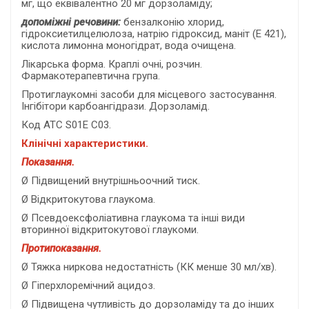
мг, що еквівалентно 20 мг дорзоламіду;
допоміжні речовини:
бензалконію хлорид,
гідроксиетилцелюлоза, натрію гідроксид, маніт (Е 421),
кислота лимонна моногідрат, вода очищена.
Лікарська форма. Краплі очні, розчин.
Фармакотерапевтична група.
Протиглаукомні засоби для місцевого застосування.
Інгібітори карбоангідрази. Дорзоламід.
Код АТC S01E C03.
Клінічні характеристики.
Показання.
Ø Підвищений внутрішньоочний тиск.
Ø Відкритокутова глаукома.
Ø Псевдоексфоліативна глаукома та інші види
вторинної відкритокутової глаукоми.
Протипоказання.
Ø Тяжка ниркова недостатність (КК менше 30 мл/хв).
Ø Гіперхлоремічний ацидоз.
Ø Підвищена чутливість до дорзоламіду та до інших