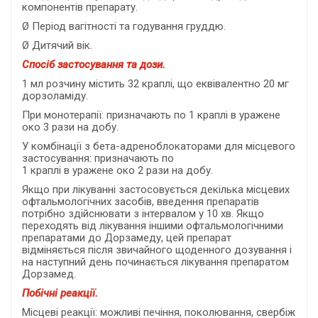
компонентів препарату.
Ø Період вагітності та годування груддю.
Ø Дитячий вік.
Спосіб застосування та дози.
1 мл розчину містить 32 краплі, що еквівалентно 20 мг
дорзоламіду.
При монотерапії: призначають по 1 краплі в уражене
око 3 рази на добу.
У комбінації з бета-адреноблокаторами для місцевого
застосування: призначають по
1 краплі в уражене око 2 рази на добу.
Якщо при лікуванні застосовується декілька місцевих
офтальмологічних засобів, введення препаратів
потрібно здійснювати з інтервалом у 10 хв. Якщо
переходять від лікування іншими офтальмологічними
препаратами до Дорзамеду, цей препарат
відміняється після звичайного щоденного дозування і
на наступний день починається лікування препаратом
Дорзамед.
Побічні реакції.
Місцеві реакції: можливі печіння, поколювання, свербіж