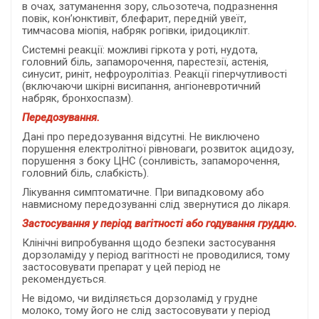
в очах, затуманення зору, сльозотеча, подразнення
повік, кон’юнктивіт, блефарит, передній увеїт,
тимчасова міопія, набряк рогівки, іридоцикліт.
Системні реакції: можливі гіркота у роті, нудота,
головний біль, запаморочення, парестезії, астенія,
синусит, риніт, нефроуролітіаз. Реакції гіперчутливості
(включаючи шкірні висипання, ангіоневротичний
набряк, бронхоспазм).
Передозування.
Дані про передозування відсутні. Не виключено
порушення електролітної рівноваги, розвиток ацидозу,
порушення з боку ЦНС (сонливість, запаморочення,
головний біль, слабкість).
Лікування симптоматичне. При випадковому або
навмисному передозуванні слід звернутися до лікаря.
Застосування у період вагітності або годування груддю.
Клінічні випробування щодо безпеки застосування
дорзоламіду у період вагітності не проводилися, тому
застосовувати препарат у цей період не
рекомендується.
Не відомо, чи виділяється дорзоламід у грудне
молоко, тому його не слід застосовувати у період