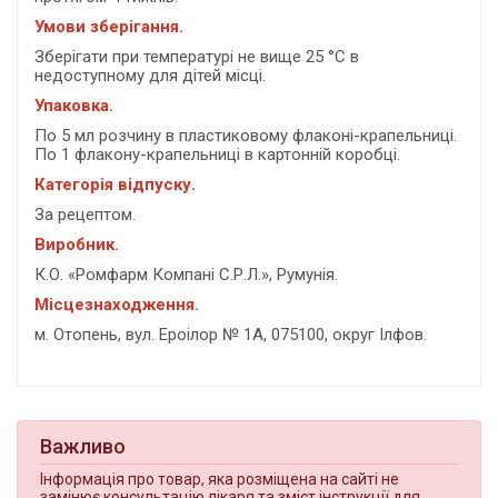
Умови зберігання.
Зберігати при температурі не вище 25 °C в
недоступному для дітей місці.
Упаковка.
По 5 мл розчину в пластиковому флаконі-крапельниці.
По 1 флакону-крапельниці в картонній коробці.
Категорія відпуску.
За рецептом.
Виробник.
К.О. «Ромфарм Компані С.Р.Л.», Румунія.
Місцезнаходження.
м. Отопень, вул. Ероілор № 1А, 075100, округ Ілфов.
Важливо
Інформація про товар, яка розміщена на сайті не
замінює консультацію лікаря та зміст інструкції для