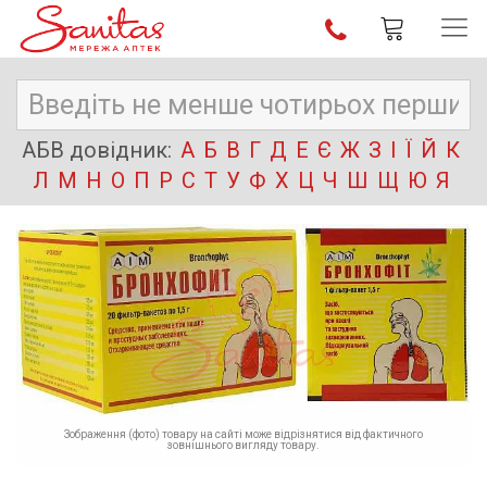
АБВ довідник:
А
Б
В
Г
Д
Е
Є
Ж
З
І
Ї
Й
К
Л
М
Н
О
П
Р
С
Т
У
Ф
Х
Ц
Ч
Ш
Щ
Ю
Я
Зображення (фото) товару на сайті може відрізнятися від фактичного
зовнішнього вигляду товару.