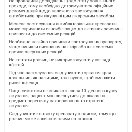
Не проводили досліджень щодо отиту зовнішнього
проходу, тому необхідно дотримуватися офіційних
рекомендацій щодо належного застосування
антибіотиків при лікуванні цим лікарським засобом.
Місцеве застосування антибактеріальних препаратів
може спричинити сенсибілізацію до активних речовин і
призвести до системних реакцій.
Необхідно негайно припинити застосування препарату,
якщо виникли висипання на шкірі або інші системні
прояви алергічних реакцій.
Не ковтати розчин, не використовувати у вигляді
ін’єкцій.
Під час застосування слід уникати торкання края
капельниці як пальцями, так і вухом, щоб зменшити
ризик інфекції.
Якщо симптоми не зникають після 10-денного курсу
лікування, пацієнт має звернутися до лікаря на
предмет перегляду захворювання та стратегії
лікування.
Слід уникати контакту препарату з одягом, тому що
розчин може залишати плями на тканині.