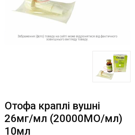
Зображення (фото) товару на сайті може відрізнятися від фактичного
зовнішнього вигляду товару.
Отофа краплі вушні
26мг/мл (20000МО/мл)
10мл