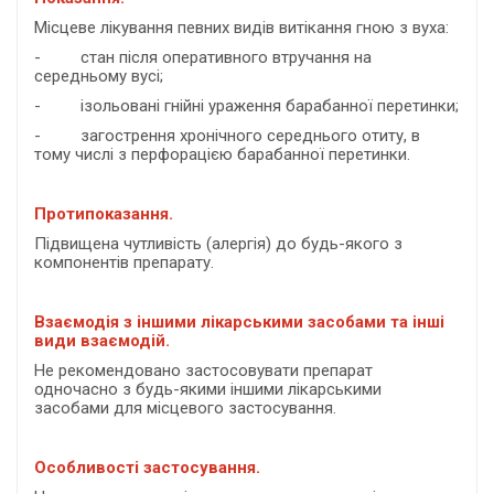
Місцеве лікування певних видів витікання гною з вуха:
- стан після оперативного втручання на
середньому вусі;
- ізольовані гнійні ураження барабанної перетинки;
- загострення хронічного середнього отиту, в
тому числі з перфорацією барабанної перетинки.
Протипоказання.
Підвищена чутливість (алергія) до будь-якого з
компонентів препарату.
Взаємодія з іншими лікарськими засобами та інші
види взаємодій.
Не рекомендовано застосовувати препарат
одночасно з будь-якими іншими лікарськими
засобами для місцевого застосування.
О
собливості застосування.