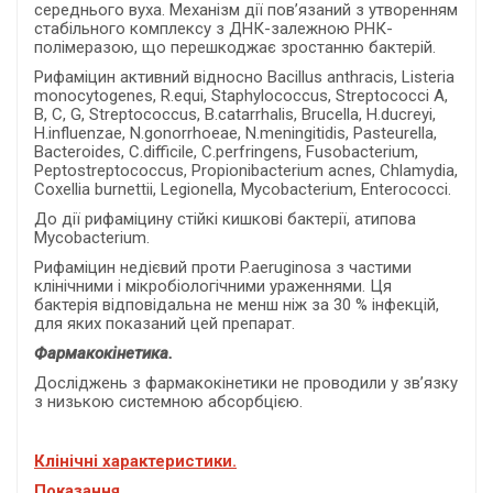
середнього вуха. Механізм дії пов’язаний з утворенням
стабільного комплексу з ДНК-залежною РНК-
полімеразою, що перешкоджає зростанню бактерій.
Рифаміцин активний відносно Bacillus anthracis, Listeria
monocytogenes, R.equi, Staphylococcus, Streptococci A,
B, C, G, Streptococcus, B.catarrhalis, Brucella, H.ducreyi,
H.influenzae, N.gonorrhoeae, N.meningitidis, Pasteurella,
Bacteroides, C.difficile, C.perfringens, Fusobacterium,
Peptostreptococcus, Propionibacterium acnes, Chlamydia,
Coxellia burnettii, Legionella, Mycobacterium, Enterococci.
До дії рифаміцину стійкі кишкові бактерії, атипова
Mycobacterium.
Рифаміцин недієвий проти P.aeruginosa з частими
клінічними і мікробіологічними ураженнями. Ця
бактерія відповідальна не менш ніж за 30 % інфекцій,
для яких показаний цей препарат.
Фармакокінетика.
Досліджень з фармакокінетики не проводили у зв’язку
з низькою системною абсорбцією.
Клінічні характеристики.
Показання.