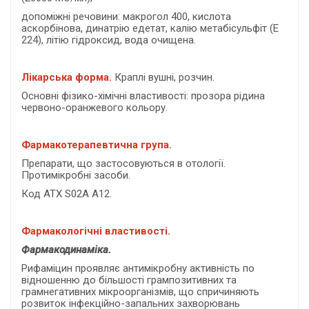
допоміжні речовини: макрогол 400, кислота
аскорбінова, динатрію едетат, калію метабісульфіт (Е
224), літію гідроксид, вода очищена.
Лікарська форма.
Краплі вушні, розчин.
Основні фізико-хімічні властивості: прозора рідина
червоно-оранжевого кольору.
Фармакотерапевтична група.
Препарати, що застосовуються в отології.
Протимікробні засоби.
Код АТХ S02А А12.
Фармакологічні властивості.
Фармакодинаміка.
Рифаміцин проявляє антимікробну активність по
відношенню до більшості грампозитивних та
грамнегативних мікроорганізмів, що спричиняють
розвиток інфекційно-запальних захворювань