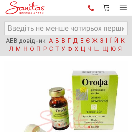
АБВ довідник:
А
Б
В
Г
Д
Е
Є
Ж
З
І
Ї
Й
К
Л
М
Н
О
П
Р
С
Т
У
Ф
Х
Ц
Ч
Ш
Щ
Ю
Я