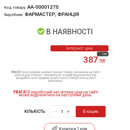
АА-00001270
Код товару:
ФАРМАСТЕР, ФРАНЦІЯ
Виробник:
В НАЯВНОСТІ
Інтернет ціна
грн
387
.98
УВАГА!
Ціна продажу окремої позиції Товару, зазначена на сайті
дійсна для інтернет- замовлення та може відрізнятися від
роздрібної ціни продажу аналогічного Товару в місці його
реалізації.
УВАГА!
В неробочий час аптеки ціна на сайті
може відрізнятися на наступний день.
-
+
В кошик
КІЛЬКІСТЬ:
Купити в 1 клік