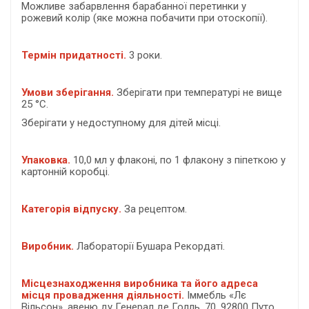
Можливе забарвлення барабанної перетинки у
рожевий колір (яке можна побачити при отоскопії).
Термін придатності.
3 роки.
Умови зберігання.
Зберігати при температурі не вище
25 °С.
Зберігати у недоступному для дітей місці.
Упаковка.
10,0 мл у флаконі, по 1 флакону з піпеткою у
картонній коробці.
Категорія відпуску.
За рецептом.
Виробник.
Лабораторії Бушара Рекордаті.
Місцезнаходження виробника та його адреса
місця провадження діяльності.
Іммебль «Лє
Вільсон», авеню ду Генерал де Голль, 70, 92800 Путо,