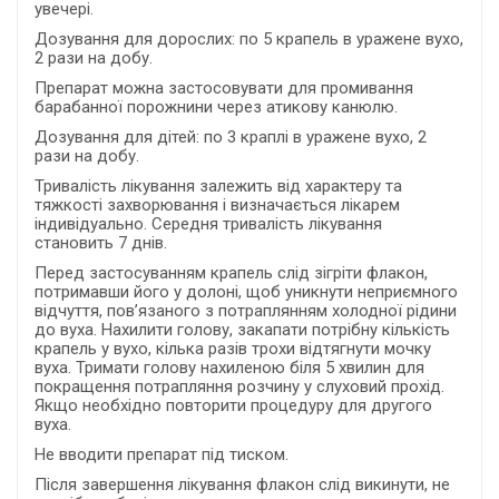
увечері.
Дозування для дорослих: по 5 крапель в уражене вухо,
2 рази на добу.
Препарат можна застосовувати для промивання
барабанної порожнини через атикову канюлю.
Дозування для дітей: по 3 краплі в уражене вухо, 2
рази на добу.
Тривалість лікування залежить від характеру та
тяжкості захворювання і визначається лікарем
індивідуально. Середня тривалість лікування
становить 7 днів.
Перед застосуванням крапель слід зігріти флакон,
потримавши його у долоні, щоб уникнути неприємного
відчуття, пов’язаного з потраплянням холодної рідини
до вуха. Нахилити голову, закапати потрібну кількість
крапель у вухо, кілька разів трохи відтягнути мочку
вуха. Тримати голову нахиленою біля 5 хвилин для
покращення потрапляння розчину у слуховий прохід.
Якщо необхідно повторити процедуру для другого
вуха.
Не вводити препарат під тиском.
Після завершення лікування флакон слід викинути, не