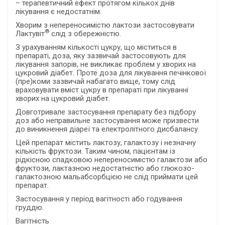
– терапевтичний ефект протягом кількох днів
лікування є недостатнім.
Хворим з непереносимістю лактози застосовувати
®
Лактувіт
слід з обережністю.
З урахуванням кількості цукру, що міститься в
препараті, доза, яку зазвичай застосовують для
лікування запорів, не викликає проблем у хворих на
цукровий діабет. Проте доза для лікування печінкової
(пре)коми зазвичай набагато вище, тому слід
враховувати вміст цукру в препараті при лікуванні
хворих на цукровий діабет.
Довготривале застосування препарату без підбору
доз або неправильне застосування може призвести
до виникнення діареї та електролітного дисбалансу.
Цей препарат містить лактозу, галактозу і незначну
кількість фруктози. Таким чином, пацієнтам із
рідкісною спадковою непереносимістю галактози або
фруктози, лактазною недостатністю або глюкозо-
галактозною мальабсорбцією не слід приймати цей
препарат.
Застосування у період вагітності або годування
груддю.
Вагітність