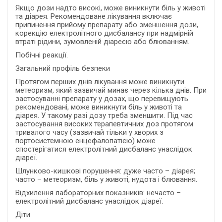
Якщо дози надто високі, може виникнути біль у животі
та діарея. Рекомендоване лікування включає
припинення прийому препарату або зменшення дози,
корекцію електролітного дисбалансу при надмірній
втраті рідини, зумовленій діареєю або блюванням.
Побічні реакції.
Загальний профіль безпеки
Протягом перших днів лікування може виникнути
метеоризм, який зазвичай минає через кілька днів. При
застосуванні препарату у дозах, що перевищують
рекомендовані, може виникнути біль у животі та
діарея. У такому разі дозу треба зменшити. Під час
застосування високих терапевтичних доз протягом
тривалого часу (зазвичай тільки у хворих з
портосистемною енцефалопатією) може
спостерігатися електролітний дисбаланс унаслідок
діареї.
Шлунково-кишкові порушення: дуже часто – діарея;
часто – метеоризм, біль у животі, нудота і блювання.
Відхилення лабораторних показників: нечасто –
електролітний дисбаланс унаслідок діареї.
Діти