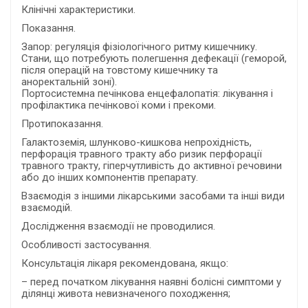
Клінічні характеристики.
Показання.
Запор: регуляція фізіологічного ритму кишечнику.
Стани, що потребують полегшення дефекації (геморой,
після операцій на товстому кишечнику та
аноректальній зоні).
Портосистемна печінкова енцефалопатія: лікування і
профілактика печінкової коми і прекоми.
Протипоказання.
Галактоземія, шлунково-кишкова непрохідність,
перфорація травного тракту або ризик перфорації
травного тракту, гіперчутливість до активної речовини
або до інших компонентів препарату.
Взаємодія з іншими лікарськими засобами та інші види
взаємодій.
Дослідження взаємодії не проводилися.
Особливості застосування.
Консультація лікаря рекомендована, якщо:
– перед початком лікування наявні болісні симптоми у
ділянці живота невизначеного походження;