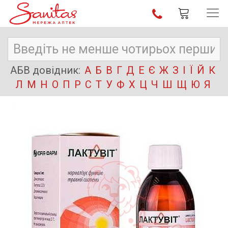
АБВ довідник:
А
Б
В
Г
Д
Е
Є
Ж
З
І
Ї
Й
К
Л
М
Н
О
П
Р
С
Т
У
Ф
Х
Ц
Ч
Ш
Щ
Ю
Я