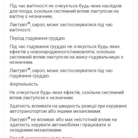
Під час вагітності не очікується будь-яких наслідків
для плода, оскільки системний вплив лактулози на
вагітну є незначним.
®
Лактувіт
,
сироп, може застосовуватися під час
вагітності.
Період годування груддю
Під час годування груддю не очікується будь-яких
ефектів у новонародженого/немовляти, оскільки
системний вплив лактулози на жінку-годувальницю є
незначним.
®
Лактувіт
,
сироп, може застосовуватися під час
годування груддю.
Фертильність
Не очікується будь-яких ефектів, оскільки системний
вплив лактулози є незначним.
Здатність впливати на швидкість реакції при керуванні
автотранспортом або іншими механізмами.
®
Лактувіт
не впливає або має неістотний вплив на
здатність керувати автомобілем і працювати зі
складними механізмами.