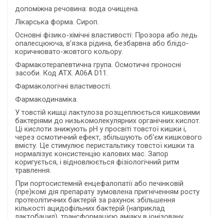
допоміжна речовина: вода очищена.
Лікарська форма. Сироп.
Основні фізико-хімічні властивості: Прозора або ледь
опалесцююча, в’язка рідина, безбарвна або блідо-
коричнювато-жовтого кольору.
Фармакотерапевтична група. Осмотичні проносні
засоби. Код АТХ. А06А D11.
Фармакологічні властивості.
Фармакодинаміка.
У товстій кишці лактулоза розщеплюється кишковими
бактеріями до низькомолекулярних органічних кислот.
Ці кислоти знижують рН у просвіті товстої кишки і,
через осмотичний ефект, збільшують об’єм кишкового
вмісту. Це стимулює перистальтику товстої кишки та
нормалізує консистенцію калових мас. Запор
коригується, і відновлюється фізіологічний ритм
травлення.
При портосистемній енцефалопатії або печінковій
(пре)комі дія препарату зумовлена пригніченням росту
протеолітичних бактерій за рахунок збільшення
кількості ацидофільних бактерій (наприклад
лактобацил), трансформацією аміаку в іонізовану