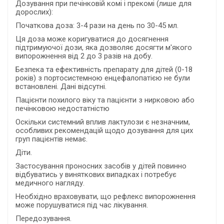
Дозування при печінковій комі і прекомі (лише для
дорослих):
Початкова доза: 3-4 рази на день по 30-45 мл.
Ця доза може коригуватися до досягнення
підтримуючої дози, яка дозволяє досягти м'якого
випорожнення від 2 до 3 разів на добу.
Безпека та ефективність препарату для дітей (0-18
років) з портосистемною енцефалопатією не були
встановлені. Дані відсутні.
Пацієнти похилого віку та пацієнти з нирковою або
печінковою недостатністю
Оскільки системний вплив лактулози є незначним,
особливих рекомендацій щодо дозування для цих
груп пацієнтів немає.
Діти.
Застосування проносних засобів у дітей повинно
відбуватись у виняткових випадках і потребує
медичного нагляду.
Необхідно враховувати, що рефлекс випорожнення
може порушуватися під час лікування.
Передозування.