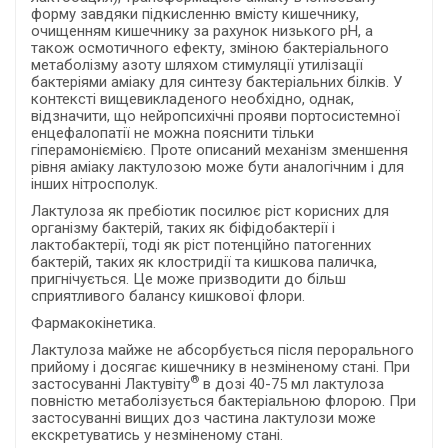
форму завдяки підкисленню вмісту кишечнику,
очищенням кишечнику за рахунок низького рН, а
також осмотичного ефекту, зміною бактеріального
метаболізму азоту шляхом стимуляції утилізації
бактеріями аміаку для синтезу бактеріальних білків. У
контексті вищевикладеного необхідно, однак,
відзначити, що нейропсихічні прояви портосистемної
енцефалопатії не можна пояснити тільки
гіперамоніємією. Проте описаний механізм зменшення
рівня аміаку лактулозою може бути аналогічним і для
інших нітросполук.
Лактулоза як пребіотик посилює ріст корисних для
організму бактерій, таких як біфідобактерії і
лактобактерії, тоді як ріст потенційно патогенних
бактерій, таких як клостридії та кишкова паличка,
пригнічується. Це може призводити до більш
сприятливого балансу кишкової флори.
Фармакокінетика.
Лактулоза майже не абсорбується після перорального
прийому і досягає кишечнику в незміненому стані. При
®
застосуванні Лактувіту
в дозі 40-75 мл лактулоза
повністю метаболізується бактеріальною флорою. При
застосуванні вищих доз частина лактулози може
екскретуватись у незміненому стані.