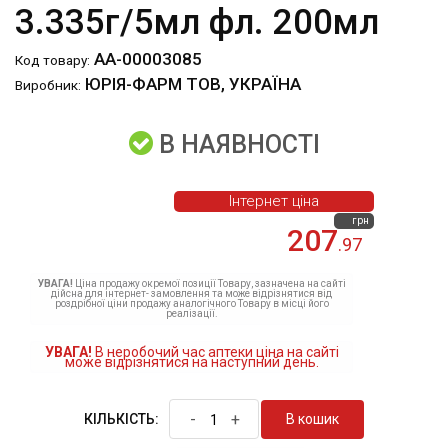
3.335г/5мл фл. 200мл
АА-00003085
Код товару:
ЮРІЯ-ФАРМ ТОВ, УКРАЇНА
Виробник:
В НАЯВНОСТІ
Інтернет ціна
грн
207
.97
УВАГА!
Ціна продажу окремої позиції Товару, зазначена на сайті
дійсна для інтернет- замовлення та може відрізнятися від
роздрібної ціни продажу аналогічного Товару в місці його
реалізації.
УВАГА!
В неробочий час аптеки ціна на сайті
може відрізнятися на наступний день.
-
+
В кошик
КІЛЬКІСТЬ: