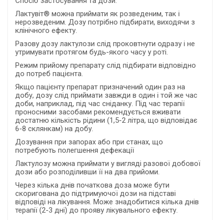
Спосіб застосування та дози.
Лактувіт® можна приймати як розведеним, так і
нерозведеним. Дозу потрібно підбирати, виходячи з
клінічного ефекту.
Разову дозу лактулози слід проковтнути одразу і не
утримувати протягом будь-якого часу у роті.
Режим прийому препарату слід підбирати відповідно
до потреб пацієнта.
Якщо пацієнту препарат призначений один раз на
добу, дозу слід приймати завжди в один і той же час
доби, наприклад, під час сніданку. Під час терапії
проносними засобами рекомендується вживати
достатню кількість рідини (1,5-2 літра, що відповідає
6-8 склянкам) на добу.
Дозування при запорах або при станах, що
потребують полегшення дефекації
Лактулозу можна приймати у вигляді разової добової
дози або розподіливши її на два прийоми.
Через кілька днів початкова доза може бути
скоригована до підтримуючої дози на підставі
відповіді на лікування. Може знадобитися кілька днів
терапії (2-3 дні) до прояву лікувального ефекту.