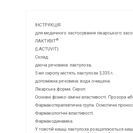
ІНСТРУКЦІЯ
для медичного застосування лікарського засо
®
ЛАКТУВІТ
(LACTUVIT)
Склад:
діюча речовина: лактулоза;
5 мл сиропу містять лактулози 3,335 г;
допоміжна речовина: вода очищена.
Лікарська форма. Сироп.
Основні фізико-хімічні властивості: Прозора 
Фармакотерапевтична група. Осмотичні проносн
Фармакологічні властивості.
Фармакодинаміка.
У товстій кишці лактулоза розщеплюється кишк