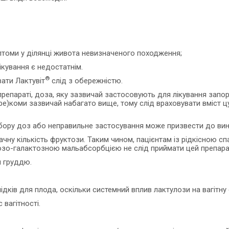
мптоми у ділянці живота невизначеного походження;
ікування є недостатнім.
®
ати Лактувіт
слід з обережністю.
 препараті, доза, яку зазвичай застосовують для лікування запо
ре)коми зазвичай набагато вище, тому слід враховувати вміст цу
бору доз або неправильне застосування може призвести до вини
начну кількість фруктози. Таким чином, пацієнтам із рідкісною
зо-галактозною мальабсорбцією не слід приймати цей препара
я груддю.
лідків для плода, оскільки системний вплив лактулози на вагітну
 вагітності.