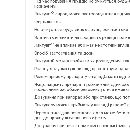
Під час годування груддю не очікується будь-
незначним.
®
Лактувіт
,
сироп, може застосовуватися під ча
Фертильність
Не очікується будь-яких ефектів, оскільки сис
Здатність впливати на швидкість реакції при к
®
Лактувіт
не впливає або має неістотний вплив
Спосіб застосування та дози.
Лактувіт® можна приймати як розведеним, так і
Разову дозу лактулози слід проковтнути одразу
Режим прийому препарату слід підбирати відпо
Якщо пацієнту препарат призначений один раз н
проносними засобами рекомендується вживати д
Дозування при запорах або при станах, що по
Лактулозу можна приймати у вигляді разової д
Через кілька днів початкова доза може бути ск
дні) до прояву лікувального ефекту.
Дозування при печінковій комі і прекомі (лише