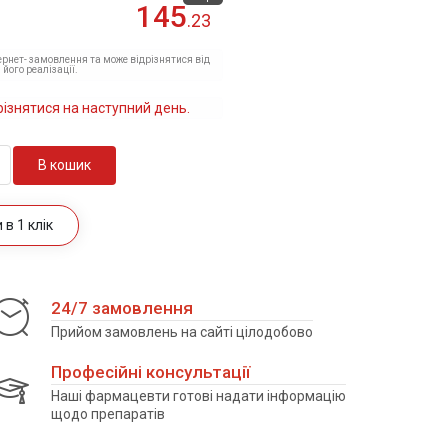
145
.23
тернет- замовлення та може відрізнятися від
 його реалізації.
різнятися на наступний день.
В кошик
в 1 клік
24/7 замовлення
Прийом замовлень на сайті цілодобово
Професійні консультації
Наші фармацевти готові надати інформацію
щодо препаратів