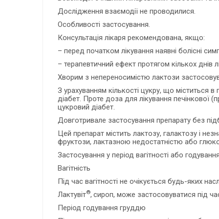
Дослідження взаємодії не проводилися.
Особливості застосування.
Консультація лікаря рекомендована, якщо:
– перед початком лікування наявні болісні си
– терапевтичний ефект протягом кількох днів л
Хворим з непереносимістю лактози застосовув
З урахуванням кількості цукру, що міститься в
діабет. Проте доза для лікування печінкової (п
цукровий діабет.
Довготривале застосування препарату без під
Цей препарат містить лактозу, галактозу і нез
фруктози, лактазною недостатністю або глюко
Застосування у період вагітності або годуванн
Вагітність
Під час вагітності не очікується будь-яких нас
®
Лактувіт
,
сироп, може застосовуватися під час
Період годування груддю