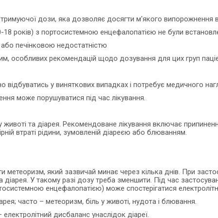
римуючої дози, яка дозволяє досягти м'якого випорожнення від
0-18 років) з портосистемною енцефалопатією не були встановлені
ю або печінковою недостатністю
им, особливих рекомендацій щодо дозування для цих груп паціє
но відбуватись у виняткових випадках і потребує медичного наг
ння може порушуватися під час лікування.
у животі та діарея. Рекомендоване лікування включає припинен
рній втраті рідини, зумовленій діареєю або блюванням.
и метеоризм, який зазвичай минає через кілька днів. При заст
а діарея. У такому разі дозу треба зменшити. Під час застосув
ортосистемною енцефалопатією) може спостерігатися електролітн
ея; часто – метеоризм, біль у животі, нудота і блювання.
 електролітний дисбаланс унаслідок діареї.