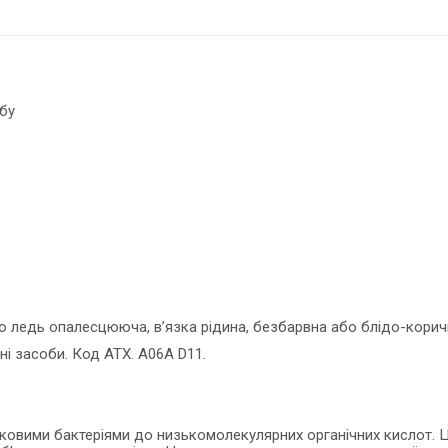
бу
або ледь опалесцююча, в’язка рідина, безбарвна або блідо-кор
і засоби. Код АТХ. А06А D11.
овими бактеріями до низькомолекулярних органічних кислот. Ці