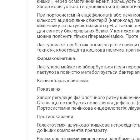
кишки і, через осмотичний ефект, збільшують 
Запор коригується, і відновлюється фізіологіч
При портосистемній енцефалопатії або печінков
кількості ацидофільних бактерій (наприклад л
кишечнику за рахунок низького рН, а також осм
для синтезу бактеріальних білків. У контексті
можна пояснити тільки гіперамоніємією. Проте
Лактулоза як пребіотик посилює ріст корисних дл
таких як клостридії та кишкова паличка, приг
Фармакокінетика.
Лактулоза майже не абсорбується після перора
лактулоза повністю метаболізується бактеріал
Клінічні характеристики.
Показання.
Запор: регуляція фізіологічного ритму кишечник
Стани, що потребують полегшення дефекації (ге
Портосистемна печінкова енцефалопатія: лікува
Протипоказання.
Галактоземія, шлунково-кишкова непрохідність,
до інших компонентів препарату.
Взаємодія з іншими лікарськими засобами та ін