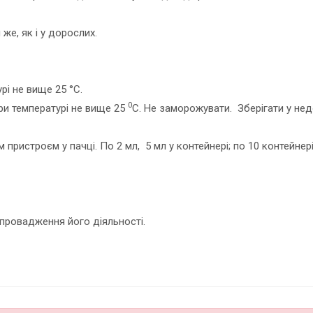
же, як і у дорослих.
рі не вище 25 °С.
0
ри температурі не вище 25
С. Не заморожувати. Зберігати у нед
м пристроєм у пачці. По 2 мл, 5 мл у контейнері; по 10 контейнері
провадження його діяльності.