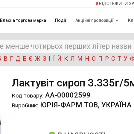
ВІДСТЕЖИТИ З
Власна торгова марка
Події
Акційні пропозиції
Кл
Б
В
Г
Д
Е
Є
Ж
З
І
Ї
Й
К
Л
М
Н
О
П
Р
С
Т
У
Лактувіт сироп 3.335г/5
АА-00002599
Код товару:
ЮРІЯ-ФАРМ ТОВ, УКРАЇНА
Виробник: