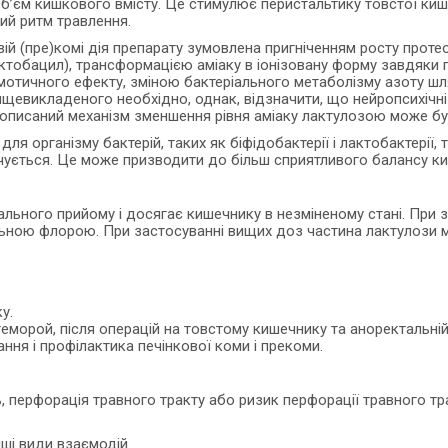
об’єм кишкового вмісту. Це стимулює перистальтику товстої киш
ний ритм травлення.
ій (пре)комі дія препарату зумовлена пригніченням росту проте
актобацил), трансформацією аміаку в іонізовану форму завдяки
отичного ефекту, зміною бактеріального метаболізму азоту шлях
 вищевикладеного необхідно, однак, відзначити, що нейропсихічн
 описаний механізм зменшення рівня аміаку лактулозою може бути
я організму бактерій, таких як біфідобактерії і лактобактерії, т
нічується. Це може призводити до більш сприятливого балансу к
льного прийому і досягає кишечнику в незміненому стані. При з
ьною флорою. При застосуванні вищих доз частина лактулози м
у.
морой, після операцій на товстому кишечнику та аноректальній 
ння і профілактика печінкової коми і прекоми.
 перфорація травного тракту або ризик перфорації травного тра
ші види взаємодій.