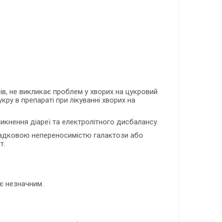
рів, не викликає проблем у хворих на цукровий
кру в препараті при лікуванні хворих на
кнення діареї та електролітного дисбалансу.
 спадковою непереносимістю галактози або
т.
 є незначним.