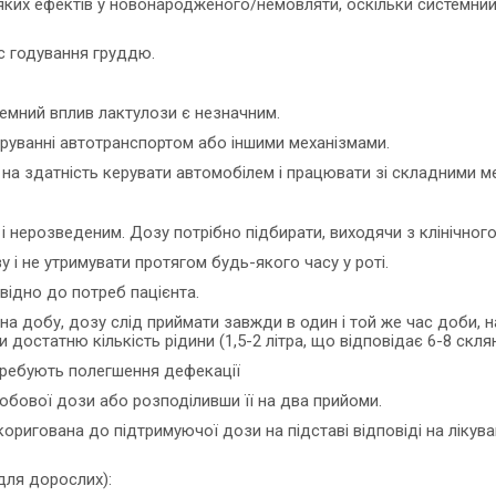
яких ефектів у новонародженого/немовляти, оскільки системний
с годування груддю.
темний вплив лактулози є незначним.
еруванні автотранспортом або іншими механізмами.
 на здатність керувати автомобілем і працювати зі складними м
 нерозведеним. Дозу потрібно підбирати, виходячи з клінічного
 і не утримувати протягом будь-якого часу у роті.
відно до потреб пацієнта.
а добу, дозу слід приймати завжди в один і той же час доби, нап
остатню кількість рідини (1,5-2 літра, що відповідає 6-8 скля
требують полегшення дефекації
обової дози або розподіливши її на два прийоми.
оригована до підтримуючої дози на підставі відповіді на лікува
 для дорослих):