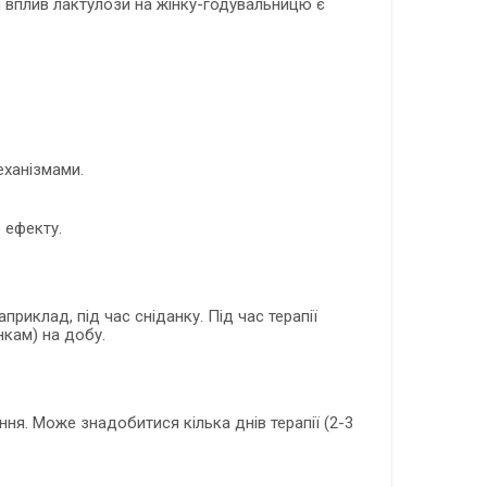
 вплив лактулози на жінку-годувальницю є
еханізмами.
 ефекту.
риклад, під час сніданку. Під час терапії
нкам) на добу.
ння. Може знадобитися кілька днів терапії (2-3