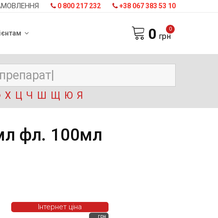
АМОВЛЕННЯ
0 800 217 232
+38 067 383 53 10
0
0
ієнтам
грн
Ф
Х
Ц
Ч
Ш
Щ
Ю
Я
мл фл. 100мл
Інтернет ціна
грн