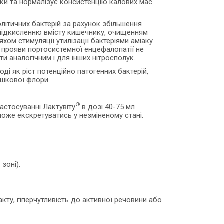
ки та нормалізує консистенцію калових мас.
олітичних бактерій за рахунок збільшення
 підкисленню вмісту кишечнику, очищенням
ом стимуляції утилізації бактеріями аміаку
і прояви портосистемної енцефалопатії не
 аналогічним і для інших нітросполук.
оді як ріст потенційно патогенних бактерій,
ишкової флори.
®
астосуванні Лактувіту
в дозі 40-75 мл
оже екскретуватись у незміненому стані.
зоні).
кту, гіперчутливість до активної речовини або