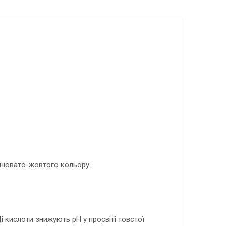
ичнювато-жовтого кольору.
 кислоти знижують рН у просвіті товстої