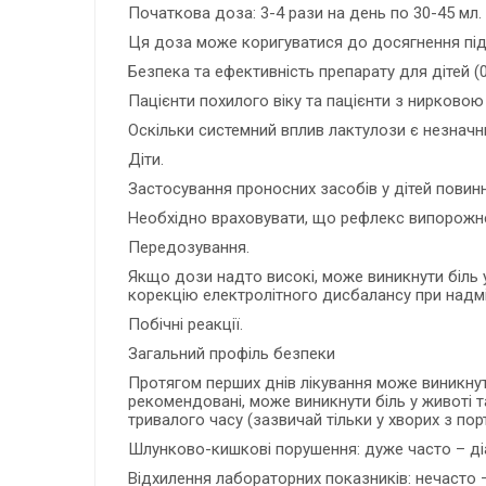
Початкова доза: 3-4 рази на день по 30-45 мл.
Ця доза може коригуватися до досягнення підт
Безпека та ефективність препарату для дітей (
Пацієнти похилого віку та пацієнти з нирково
Оскільки системний вплив лактулози є незначн
Діти.
Застосування проносних засобів у дітей повин
Необхідно враховувати, що рефлекс випорожне
Передозування.
Якщо дози надто високі, може виникнути біль 
корекцію електролітного дисбалансу при надмі
Побічні реакції.
Загальний профіль безпеки
Протягом перших днів лікування може виникнут
рекомендовані, може виникнути біль у животі т
тривалого часу (зазвичай тільки у хворих з п
Шлунково-кишкові порушення: дуже часто – діар
Відхилення лабораторних показників: нечасто –