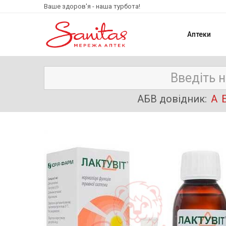
Ваше здоров'я - наша турбота!
Аптеки
АБВ довідник:
А