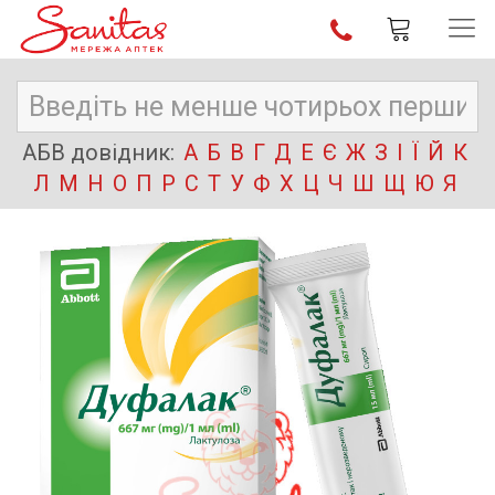
АБВ довідник:
А
Б
В
Г
Д
Е
Є
Ж
З
І
Ї
Й
К
Л
М
Н
О
П
Р
С
Т
У
Ф
Х
Ц
Ч
Ш
Щ
Ю
Я