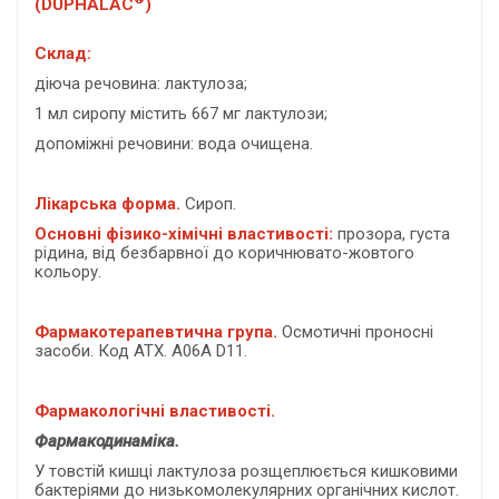
(DUPHALAC
)
Склад:
діюча речовина: лактулоза;
1 мл сиропу містить 667 мг лактулози;
допоміжні речовини: вода очищена.
Лікарська форма.
Сироп.
Основні фізико-хімічні властивості:
прозора, густа
рідина, від безбарвної до коричнювато-жовтого
кольору.
Фармакотерапевтична група.
Осмотичні проносні
засоби. Код АТХ. А06А D11.
Фармакологічні властивості.
Фармакодинаміка.
У товстій кишці лактулоза розщеплюється кишковими
бактеріями до низькомолекулярних органічних кислот.