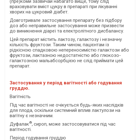
(пре)коми зазвичай набагато вище, тому слід
враховувати вміст цукру в препараті при лікуванні
хворих на цукровий діабет.
Довготривале застосування препарату без підбору
доз або неправильне застосування може призвести
до виникнення діареї та електролітного дисбалансу.
Цей препарат містить лактозу, галактозу і незначну
кількість фруктози. Таким чином, пацієнтам із
рідкісною спадковою непереносимістю галактози або
фруктози, лактазною недостатністю або глюкозо-
галактозною мальабсорбцією не слід приймати цей
препарат.
Застосування у період вагітності або годування
груддю.
Вагітність
Під час вагітності не очікується будь-яких наслідків
для плода, оскільки системний вплив лактулози на
вагітну є незначним.
®
Дуфалак
,
сироп, може застосовуватися під час
вагітності.
Період годування груддю