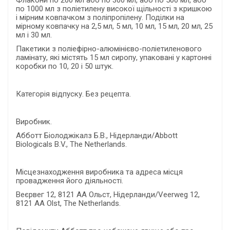
по 1000 мл з поліетилену високої щільності з кришкою
і мірним ковпачком з поліпропілену. Поділки на
мірному ковпачку на 2,5 мл, 5 мл, 10 мл, 15 мл, 20 мл, 25
мл і 30 мл.
Пакетики з поліефірно-алюмінієво-поліетиленового
ламінату, які містять 15 мл сиропу, упаковані у картонні
коробки по 10, 20 і 50 штук.
Категорія відпуску. Без рецепта.
Виробник.
Абботт Біолоджікалз Б.В., Нідерланди/Abbott
Biologicals B.V., The Netherlands.
Місцезнаходження виробника та адреса місця
провадження його діяльності.
Веєрвег 12, 8121 АА Ольст, Нідерланди/Veerweg 12,
8121 АА Olst, The Netherlands.