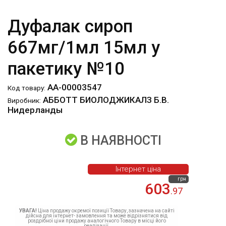
Дуфалак сироп
667мг/1мл 15мл у
пакетику №10
АА-00003547
Код товару:
АББОТТ БИОЛОДЖИКАЛЗ Б.В.
Виробник:
Нидерланды
В НАЯВНОСТІ
Інтернет ціна
грн
603
.97
УВАГА!
Ціна продажу окремої позиції Товару, зазначена на сайті
дійсна для інтернет- замовлення та може відрізнятися від
роздрібної ціни продажу аналогічного Товару в місці його
реалізації.