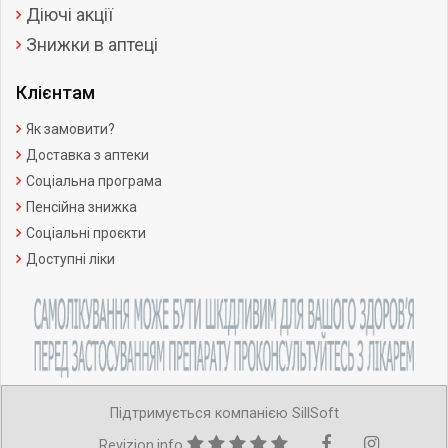
Діючі акції
Знижки в аптеці
Клієнтам
Як замовити?
Доставка з аптеки
Соціальна програма
Пенсійна знижка
Соціальні проєкти
Доступні ліки
Підтримується компанією SillSoft
Revizion.info