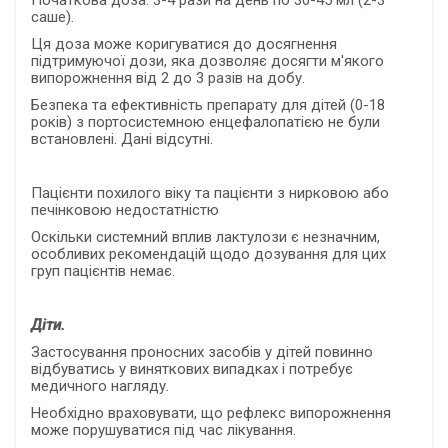
саше).
Ця доза може коригуватися до досягнення
підтримуючої дози, яка дозволяє досягти м'якого
випорожнення від 2 до 3 разів на добу.
Безпека та ефективність препарату для дітей (0-18
років) з портосистемною енцефалопатією не були
встановлені. Дані відсутні.
Пацієнти похилого віку та пацієнти з нирковою або
печінковою недостатністю
Оскільки системний вплив лактулози є незначним,
особливих рекомендацій щодо дозування для цих
груп пацієнтів немає.
Діти.
Застосування проносних засобів у дітей повинно
відбуватись у виняткових випадках і потребує
медичного нагляду.
Необхідно враховувати, що рефлекс випорожнення
може порушуватися під час лікування.