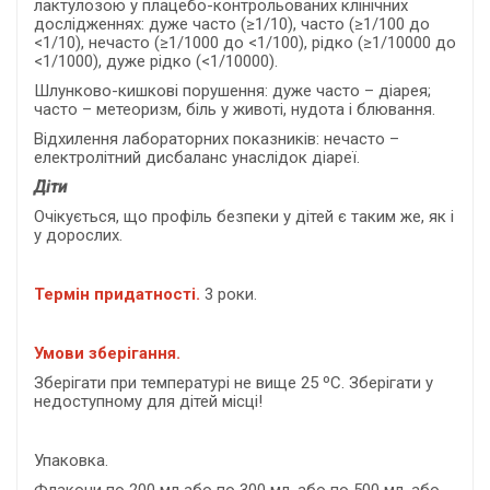
лактулозою у плацебо-контрольованих клінічних
дослідженнях: дуже часто (≥1/10), часто (≥1/100 до
<1/10), нечасто (≥1/1000 до <1/100), рідко (≥1/10000 до
<1/1000), дуже рідко (<1/10000).
Шлунково-кишкові порушення: дуже часто – діарея;
часто – метеоризм, біль у животі, нудота і блювання.
Відхилення лабораторних показників: нечасто –
електролітний дисбаланс унаслідок діареї.
Діти
Очікується, що профіль безпеки у дітей є таким же, як і
у дорослих.
Термін придатності.
3 роки.
Умови зберігання.
Зберігати при температурі не вище 25 ºС. Зберігати у
недоступному для дітей місці!
Упаковка.
Флакони по 200 мл або по 300 мл, або по 500 мл, або