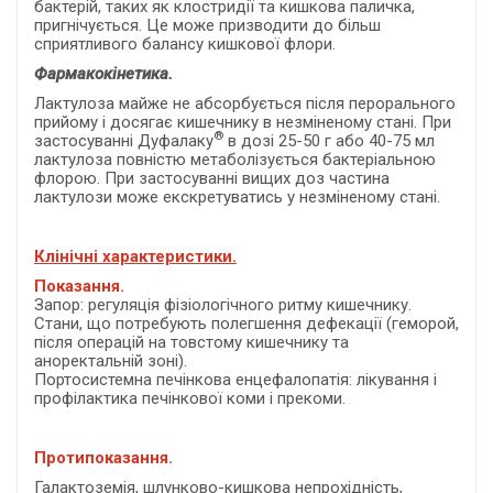
бактерій, таких як клостридії та кишкова паличка,
пригнічується. Це може призводити до більш
сприятливого балансу кишкової флори.
Фармакокінетика.
Лактулоза майже не абсорбується після перорального
прийому і досягає кишечнику в незміненому стані. При
®
застосуванні Дуфалаку
в дозі 25-50 г або 40-75 мл
лактулоза повністю метаболізується бактеріальною
флорою. При застосуванні вищих доз частина
лактулози може екскретуватись у незміненому стані.
Клінічні характеристики.
Показання.
Запор: регуляція фізіологічного ритму кишечнику.
Стани, що потребують полегшення дефекації (геморой,
після операцій на товстому кишечнику та
аноректальній зоні).
Портосистемна печінкова енцефалопатія: лікування і
профілактика печінкової коми і прекоми.
Протипоказання.
Галактоземія, шлунково-кишкова непрохідність,