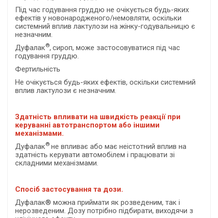
Під час годування груддю не очікується будь-яких
ефектів у новонародженого/немовляти, оскільки
системний вплив лактулози на жінку-годувальницю є
незначним.
®
Дуфалак
,
сироп, може застосовуватися під час
годування груддю.
Фертильність
Не очікується будь-яких ефектів, оскільки системний
вплив лактулози є незначним.
Здатність впливати на швидкість реакції при
керуванні автотранспортом або іншими
механізмами.
®
Дуфалак
не впливає або має неістотний вплив на
здатність керувати автомобілем і працювати зі
складними механізмами.
Спосіб застосування та дози.
Дуфалак® можна приймати як розведеним, так і
нерозведеним. Дозу потрібно підбирати, виходячи з