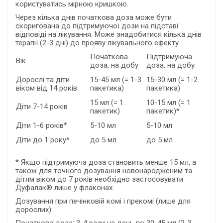
користуватись мірною кришкою.
Через кілька днів початкова доза може бути
скоригована до підтримуючої дози на підставі
відповіді на лікування. Може знадобитися кілька днів
терапії (2-3 дні) до прояву лікувального ефекту.
Початкова
Підтримуюча
Вік
доза, на добу
доза, на добу
Дорослі та діти
15-45 мл (= 1-3
15-30 мл (= 1-2
віком від 14 років
пакетика)
пакетика)
15 мл (= 1
10-15 мл (= 1
Діти 7-14 років
пакетик)
пакетик)*
Діти 1-6 років*
5-10 мл
5-10 мл
Діти до 1 року*
до 5 мл
до 5 мл
* Якщо підтримуюча доза становить менше 15 мл, а
також для точного дозування новонародженим та
дітям віком до 7 років необхідно застосовувати
Дуфалак® лише у флаконах.
Дозування при печінковій комі і прекомі (лише для
дорослих):
Початкова доза: 3-4 рази на день по 30-45 мл (2-3