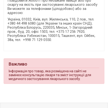
Повідомити Абботт про небажане явище або про
скаргу на якість при застосуванні лікарського засобу
Ви можете за телефонами (цілодобово) або за
адресою:
Україна, 01032, Київ, вул. Жилянська, 110, 2 пов., тел.
+380 44 498 6080 (для України та інших країн СНД);
Республіка Білорусь, 220035, Мінськ, 1-Загородний
пров., буд. 20, офіс 1503, тел. +375 17 256 7920;
Республіка Узбекистан, 100015, Ташкент, вул. Ойбек,
38а, тел. +998 71 129 0550.
Важливо
Інформація про товар, яка розміщена на сайті не
замінює консультацію лікаря та зміст інструкції для
медичного застосування лікарського засобу.