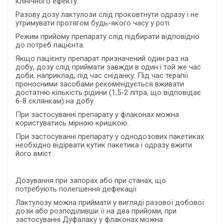
клінічного ефекту.
Разову дозу лактулози слід проковтнути одразу і не
утримувати протягом будь-якого часу у роті.
Режим прийому препарату слід підбирати відповідно
до потреб пацієнта.
Якщо пацієнту препарат призначений один раз на
добу, дозу слід приймати завжди в один і той же час
доби, наприклад, під час сніданку. Під час терапії
проносними засобами рекомендується вживати
достатню кількість рідини (1,5-2 літра, що відповідає
6-8 склянкам) на добу.
При застосуванні препарату у флаконах можна
користуватись мірною кришкою.
При застосуванні препарату у однодозових пакетиках
необхідно відірвати кутик пакетика і одразу вжити
його вміст.
Дозування при запорах або при станах, що
потребують полегшення дефекації
Лактулозу можна приймати у вигляді разової добової
дози або розподіливши її на два прийоми, при
застосуванні Дуфалаку у флаконах можна