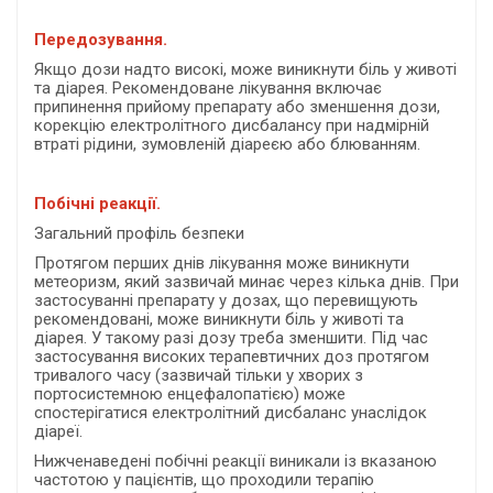
Передозування.
Якщо дози надто високі, може виникнути біль у животі
та діарея. Рекомендоване лікування включає
припинення прийому препарату або зменшення дози,
корекцію електролітного дисбалансу при надмірній
втраті рідини, зумовленій діареєю або блюванням.
Побічні реакції.
Загальний профіль безпеки
Протягом перших днів лікування може виникнути
метеоризм, який зазвичай минає через кілька днів. При
застосуванні препарату у дозах, що перевищують
рекомендовані, може виникнути біль у животі та
діарея. У такому разі дозу треба зменшити. Під час
застосування високих терапевтичних доз протягом
тривалого часу (зазвичай тільки у хворих з
портосистемною енцефалопатією) може
спостерігатися електролітний дисбаланс унаслідок
діареї.
Нижченаведені побічні реакції виникали із вказаною
частотою у пацієнтів, що проходили терапію