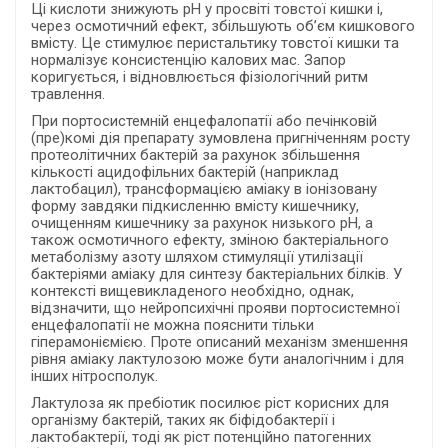
Ці кислоти знижують рН у просвіті товстої кишки і,
через осмотичний ефект, збільшують об’єм кишкового
вмісту. Це стимулює перистальтику товстої кишки та
нормалізує консистенцію калових мас. Запор
коригується, і відновлюється фізіологічний ритм
травлення.
При портосистемній енцефалопатії або печінковій
(пре)комі дія препарату зумовлена пригніченням росту
протеолітичних бактерій за рахунок збільшення
кількості ацидофільних бактерій (наприклад
лактобацил), трансформацією аміаку в іонізовану
форму завдяки підкисленню вмісту кишечнику,
очищенням кишечнику за рахунок низького рН, а
також осмотичного ефекту, зміною бактеріального
метаболізму азоту шляхом стимуляції утилізації
бактеріями аміаку для синтезу бактеріальних білків. У
контексті вищевикладеного необхідно, однак,
відзначити, що нейропсихічні прояви портосистемної
енцефалопатії не можна пояснити тільки
гіперамоніємією. Проте описаний механізм зменшення
рівня аміаку лактулозою може бути аналогічним і для
інших нітросполук.
Лактулоза як пребіотик посилює ріст корисних для
організму бактерій, таких як біфідобактерії і
лактобактерії, тоді як ріст потенційно патогенних