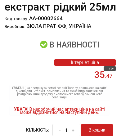
екстракт рідкий 25мл
АА-00002664
Код товару:
ВІОЛА ПРАТ ФФ, УКРАЇНА
Виробник:
В НАЯВНОСТІ
Інтернет ціна
грн
35
.47
УВАГА!
Ціна продажу окремої позиції Товару, зазначена на сайті
дійсна для інтернет- замовлення та може відрізнятися від
роздрібної ціни продажу аналогічного Товару в місці його
реалізації.
УВАГА!
В неробочий час аптеки ціна на сайті
може відрізнятися на наступний день.
-
+
В кошик
КІЛЬКІСТЬ: