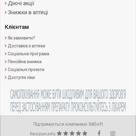
Діючі акції
Знижки в аптеці
Клієнтам
Як замовити?
Доставка з аптеки
Соціальна програма
Пенсійна знижка
Соціальні проєкти
Доступні ліки
Підтримується компанією SillSoft
Revizion.info