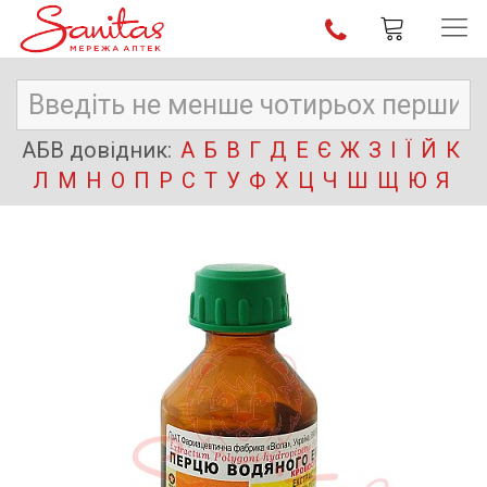
АБВ довідник:
А
Б
В
Г
Д
Е
Є
Ж
З
І
Ї
Й
К
Л
М
Н
О
П
Р
С
Т
У
Ф
Х
Ц
Ч
Ш
Щ
Ю
Я