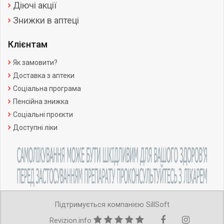
Діючі акції
Знижки в аптеці
Клієнтам
Як замовити?
Доставка з аптеки
Соціальна програма
Пенсійна знижка
Соціальні проєкти
Доступні ліки
Підтримується компанією SillSoft
Revizion.info