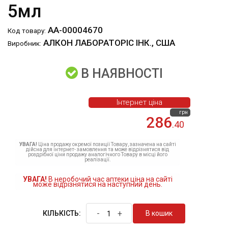
5мл
АА-00004670
Код товару:
АЛКОН ЛАБОРАТОРІС ІНК., США
Виробник:
В НАЯВНОСТІ
Інтернет ціна
грн
286
.40
УВАГА!
Ціна продажу окремої позиції Товару, зазначена на сайті
дійсна для інтернет- замовлення та може відрізнятися від
роздрібної ціни продажу аналогічного Товару в місці його
реалізації.
УВАГА!
В неробочий час аптеки ціна на сайті
може відрізнятися на наступний день.
-
+
В кошик
КІЛЬКІСТЬ: