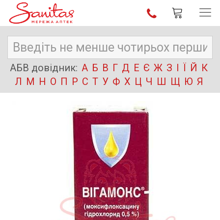
АБВ довідник:
А
Б
В
Г
Д
Е
Є
Ж
З
І
Ї
Й
К
Л
М
Н
О
П
Р
С
Т
У
Ф
Х
Ц
Ч
Ш
Щ
Ю
Я