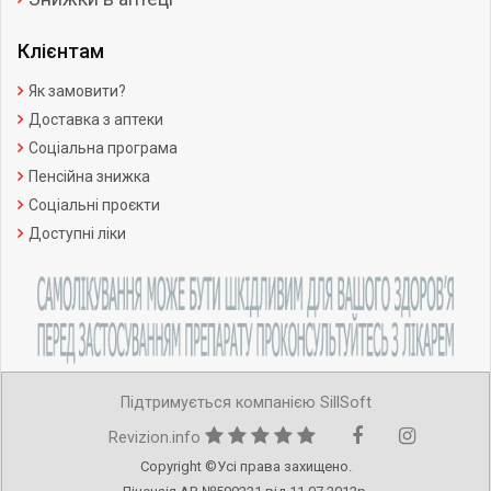
Клієнтам
Як замовити?
Доставка з аптеки
Соціальна програма
Пенсійна знижка
Соціальні проєкти
Доступні ліки
Підтримується компанією SillSoft
Revizion.info
Copyright ©Усі права захищено.