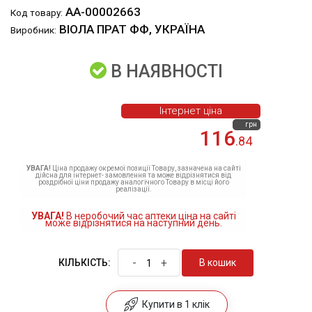
АА-00002663
Код товару:
ВІОЛА ПРАТ ФФ, УКРАЇНА
Виробник:
В НАЯВНОСТІ
Інтернет ціна
грн
116
.84
УВАГА!
Ціна продажу окремої позиції Товару, зазначена на сайті
дійсна для інтернет- замовлення та може відрізнятися від
роздрібної ціни продажу аналогічного Товару в місці його
реалізації.
УВАГА!
В неробочий час аптеки ціна на сайті
може відрізнятися на наступний день.
-
+
В кошик
КІЛЬКІСТЬ:
Купити в 1 клік