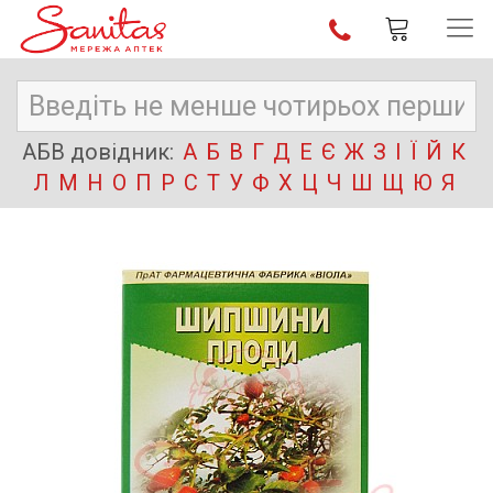
АБВ довідник:
А
Б
В
Г
Д
Е
Є
Ж
З
І
Ї
Й
К
Л
М
Н
О
П
Р
С
Т
У
Ф
Х
Ц
Ч
Ш
Щ
Ю
Я