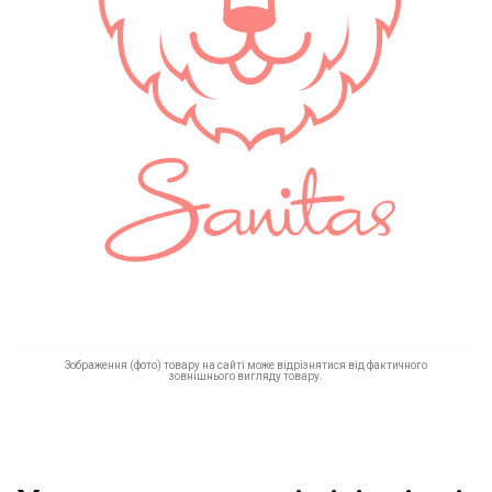
Зображення (фото) товару на сайті може відрізнятися від фактичного
зовнішнього вигляду товару.