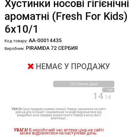
Хустинки носові гігієнічні
ароматні (Fresh For Kids)
6x10/1
АА-00014435
Код товару:
PIRAMIDA 72 СЕРБИЯ
Виробник:
НЕМАЄ У ПРОДАЖУ
Остання ціна
грн
14
.14
УВАГА!
Ціна продажу окремої позиції Товару, зазначена на сайті
дійсна для інтернет- замовлення та може відрізнятися від
роздрібної ціни продажу аналогічного Товару в місці його
реалізації.
УВАГА!
В неробочий час аптеки ціна на сайті
може відрізнятися на наступний день.