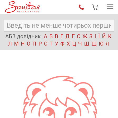
АБВ довідник:
А
Б
В
Г
Д
Е
Є
Ж
З
І
Ї
Й
К
Л
М
Н
О
П
Р
С
Т
У
Ф
Х
Ц
Ч
Ш
Щ
Ю
Я